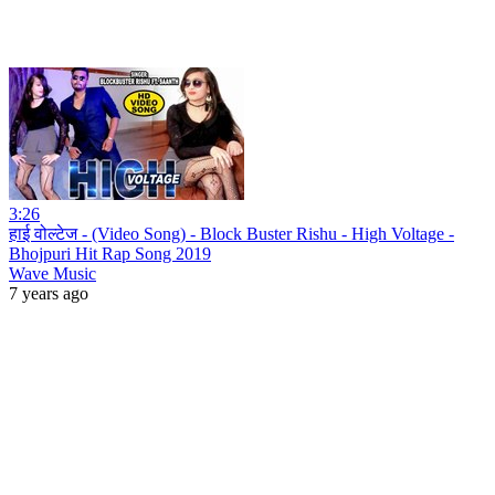
3:26
हाई वोल्टेज - (Video Song) - Block Buster Rishu - High Voltage -
Bhojpuri Hit Rap Song 2019
Wave Music
7 years ago