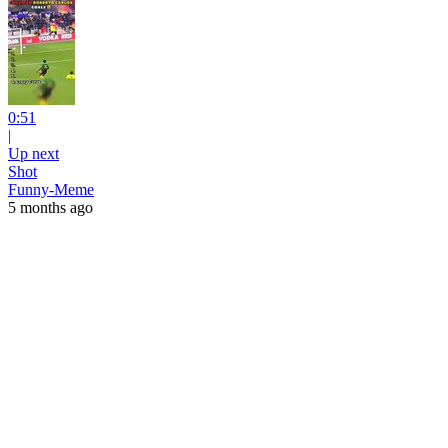
0:51
|
Up next
Shot
Funny-Meme
5 months ago