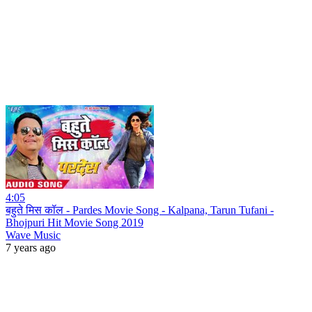
4:05
बहुते मिस कॉल - Pardes Movie Song - Kalpana, Tarun Tufani -
Bhojpuri Hit Movie Song 2019
Wave Music
7 years ago