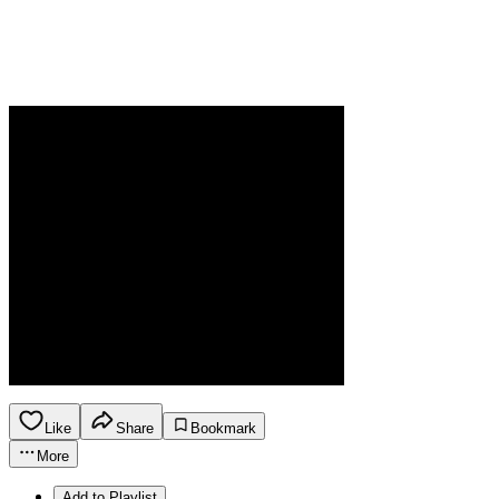
Like
Share
Bookmark
More
Add to Playlist