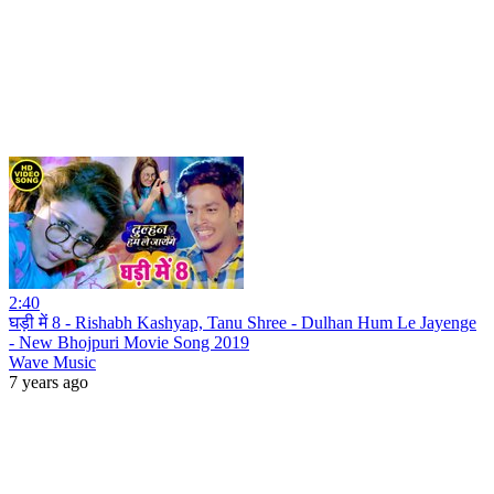
2:40
घड़ी में 8 - Rishabh Kashyap, Tanu Shree - Dulhan Hum Le Jayenge
- New Bhojpuri Movie Song 2019
Wave Music
7 years ago