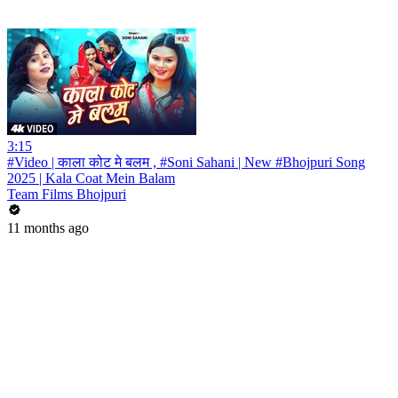
3:15
#Video | काला कोट मे बलम , #Soni Sahani | New #Bhojpuri Song
2025 | Kala Coat Mein Balam
Team Films Bhojpuri
11 months ago