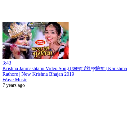
3:43
Krishna Janmashtami Video Song | कान्हा तेरी मुरलिया | Karishma
Rathore | New Krishna Bhajan 2019
Wave Music
7 years ago