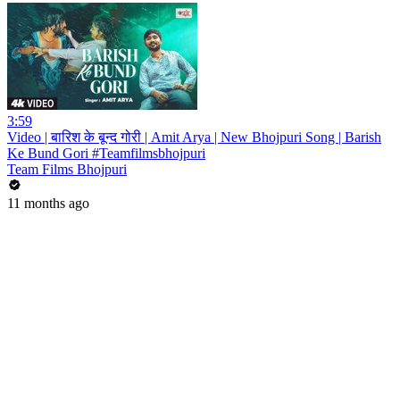
3:59
Video | बारिश के बून्द गोरी | Amit Arya | New Bhojpuri Song | Barish
Ke Bund Gori #Teamfilmsbhojpuri
Team Films Bhojpuri
11 months ago