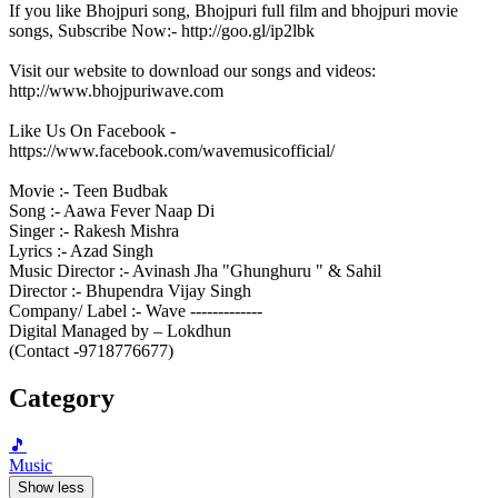
If you like Bhojpuri song, Bhojpuri full film and bhojpuri movie
songs, Subscribe Now:- http://goo.gl/ip2lbk
Visit our website to download our songs and videos:
http://www.bhojpuriwave.com
Like Us On Facebook -
https://www.facebook.com/wavemusicofficial/
Movie :- Teen Budbak
Song :- Aawa Fever Naap Di
Singer :- Rakesh Mishra
Lyrics :- Azad Singh
Music Director :- Avinash Jha "Ghunghuru " & Sahil
Director :- Bhupendra Vijay Singh
Company/ Label :- Wave -------------
Digital Managed by – Lokdhun
(Contact -9718776677)
Category
🎵
Music
Show less