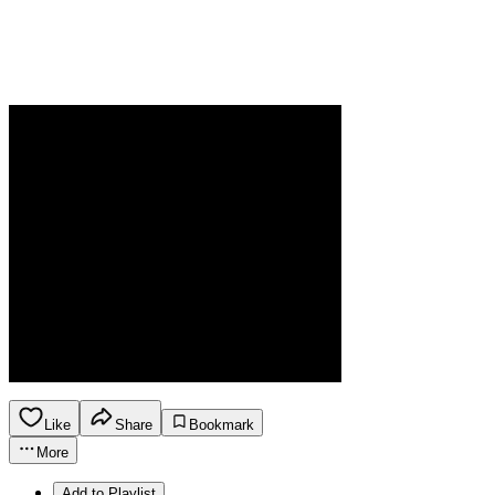
Like
Share
Bookmark
More
Add to Playlist