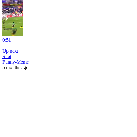
0:51
|
Up next
Shot
Funny-Meme
5 months ago