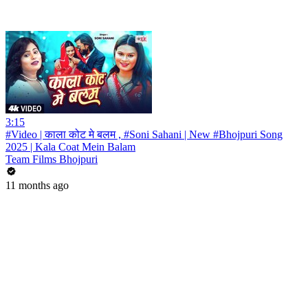
3:15
#Video | काला कोट मे बलम , #Soni Sahani | New #Bhojpuri Song
2025 | Kala Coat Mein Balam
Team Films Bhojpuri
11 months ago