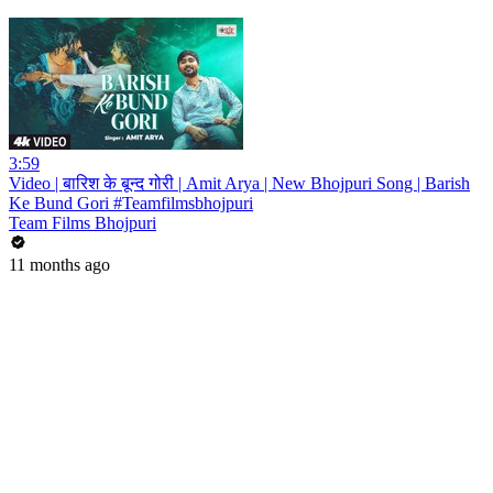
3:59
Video | बारिश के बून्द गोरी | Amit Arya | New Bhojpuri Song | Barish
Ke Bund Gori #Teamfilmsbhojpuri
Team Films Bhojpuri
11 months ago