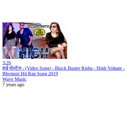
3:26
हाई वोल्टेज - (Video Song) - Block Buster Rishu - High Voltage -
Bhojpuri Hit Rap Song 2019
Wave Music
7 years ago