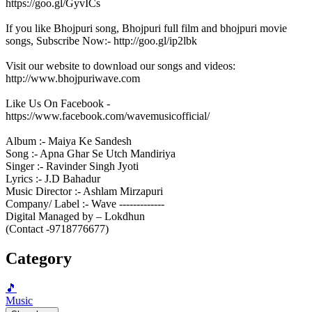
https://goo.gl/GyvICs
If you like Bhojpuri song, Bhojpuri full film and bhojpuri movie
songs, Subscribe Now:- http://goo.gl/ip2lbk
Visit our website to download our songs and videos:
http://www.bhojpuriwave.com
Like Us On Facebook -
https://www.facebook.com/wavemusicofficial/
Album :- Maiya Ke Sandesh
Song :- Apna Ghar Se Utch Mandiriya
Singer :- Ravinder Singh Jyoti
Lyrics :- J.D Bahadur
Music Director :- Ashlam Mirzapuri
Company/ Label :- Wave -------------
Digital Managed by – Lokdhun
(Contact -9718776677)
Category
🎵
Music