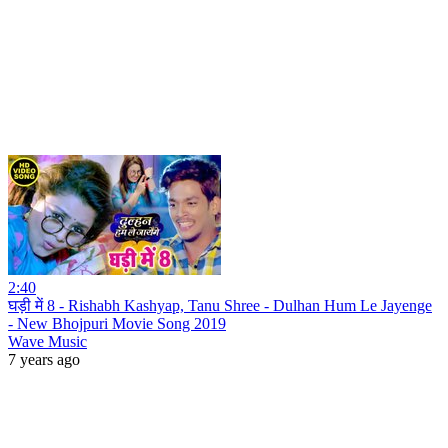
2:40
घड़ी में 8 - Rishabh Kashyap, Tanu Shree - Dulhan Hum Le Jayenge
- New Bhojpuri Movie Song 2019
Wave Music
7 years ago