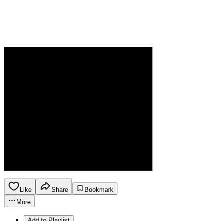
Like
Share
Bookmark
More
Add to Playlist