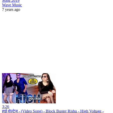
Song 2019
Wave Music
7 years ago
3:26
हाई वोल्टेज - (Video Song) - Block Buster Rishu - High Voltage -