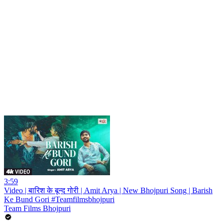
3:59
Video | बारिश के बून्द गोरी | Amit Arya | New Bhojpuri Song | Barish
Ke Bund Gori #Teamfilmsbhojpuri
Team Films Bhojpuri