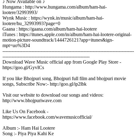
♪ Now Available on ♪
Hungama : http://www.hungama.com/album/ham-hai-
lootere/32993993/
Wynk Music : https://wynk.in/music/album/ham-hai-
lootere/hu_32993993?page=0
Gaana : https://gaana.com/album/ham-hai-lootere
iTunes : https://itunes.apple.com/in/album/ham-hai-lootere-original-
motion-picture-soundtrack/1444726121?app=itunes&ign-
mpt=uo%3D4
--------------------------------------------------------------------------------------
---------------------------------------------------------
Download Wave Music official app from Google Play Store -
https://goo.gl/GyvICs
If you like Bhojpuri song, Bhojpuri full film and bhojpuri movie
songs, Subscribe Now:- http://goo.gl/ip2lbk
Visit our website to download our songs and videos:
http://www.bhojpuriwave.com
Like Us On Facebook -
https://www.facebook.com/wavemusicofficial/
Album :- Ham Hai Lootere
Song :- Piya Piya Kahi Ke