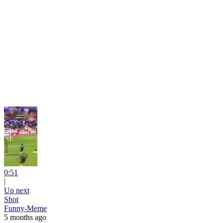
0:51
|
Up next
Shot
Funny-Meme
5 months ago