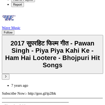
Report
Wave Music
Follow
2017 सुपरहिट फिल्म गीत - Pawan
Singh - Piya Piya Kahi Ke -
Ham Hai Lootere - Bhojpuri Hit
Songs
7 years ago
Subscribe Now:- http://goo.gl/ip2lbk
--------------------------------------------------------------------------------------
---------------------------------------------------------