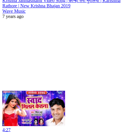
Krishna Janmashtami Video Song | कान्हा तेरी मुरलिया | Karishma
Rathore | New Krishna Bhajan 2019
Wave Music
7 years ago
4:27