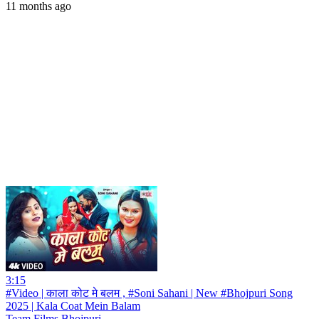
11 months ago
3:15
#Video | काला कोट मे बलम , #Soni Sahani | New #Bhojpuri Song
2025 | Kala Coat Mein Balam
Team Films Bhojpuri