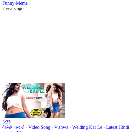
Funny-Meme
2 years ago
3:35
वेल्डिंग कर ले - Video Song - Vishwa - Welding Kar Le - Latest Hindi