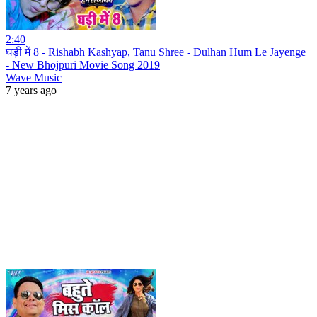
2:40
घड़ी में 8 - Rishabh Kashyap, Tanu Shree - Dulhan Hum Le Jayenge
- New Bhojpuri Movie Song 2019
Wave Music
7 years ago