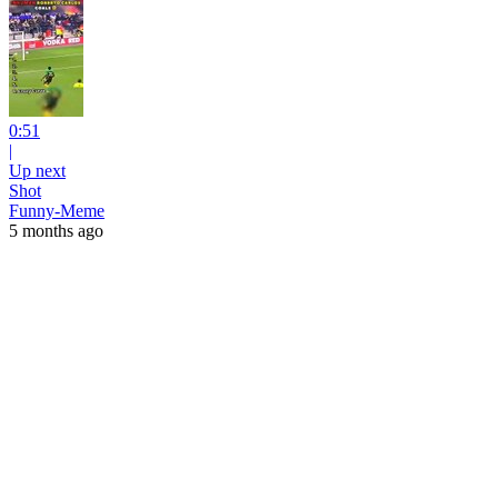
0:51
|
Up next
Shot
Funny-Meme
5 months ago