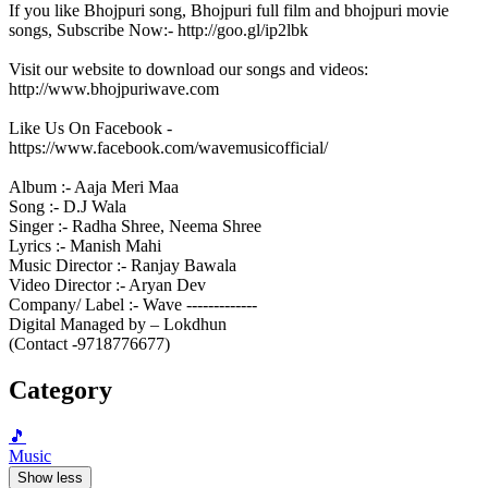
If you like Bhojpuri song, Bhojpuri full film and bhojpuri movie
songs, Subscribe Now:- http://goo.gl/ip2lbk
Visit our website to download our songs and videos:
http://www.bhojpuriwave.com
Like Us On Facebook -
https://www.facebook.com/wavemusicofficial/
Album :- Aaja Meri Maa
Song :- D.J Wala
Singer :- Radha Shree, Neema Shree
Lyrics :- Manish Mahi
Music Director :- Ranjay Bawala
Video Director :- Aryan Dev
Company/ Label :- Wave -------------
Digital Managed by – Lokdhun
(Contact -9718776677)
Category
🎵
Music
Show less