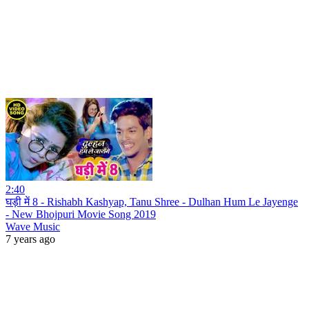
2:40
घड़ी में 8 - Rishabh Kashyap, Tanu Shree - Dulhan Hum Le Jayenge
- New Bhojpuri Movie Song 2019
Wave Music
7 years ago