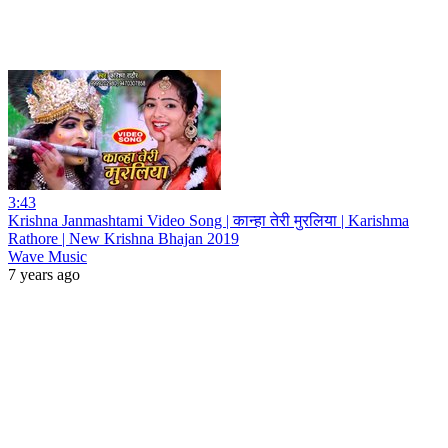
3:43
Krishna Janmashtami Video Song | कान्हा तेरी मुरलिया | Karishma
Rathore | New Krishna Bhajan 2019
Wave Music
7 years ago