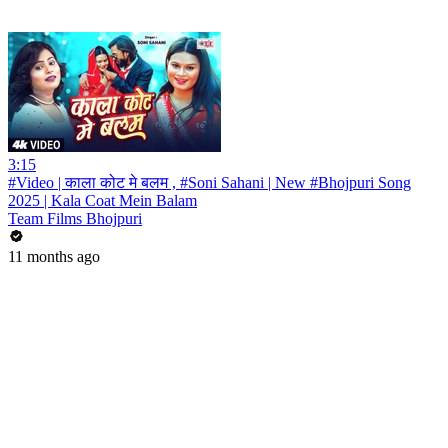
3:15
#Video | काला कोट मे बलम , #Soni Sahani | New #Bhojpuri Song
2025 | Kala Coat Mein Balam
Team Films Bhojpuri
11 months ago