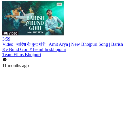
3:59
Video | बारिश के बून्द गोरी | Amit Arya | New Bhojpuri Song | Barish
Ke Bund Gori #Teamfilmsbhojpuri
Team Films Bhojpuri
11 months ago