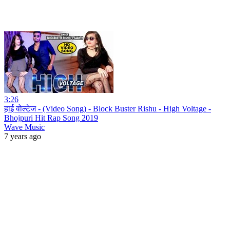
3:26
हाई वोल्टेज - (Video Song) - Block Buster Rishu - High Voltage -
Bhojpuri Hit Rap Song 2019
Wave Music
7 years ago