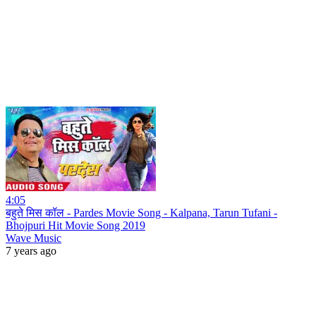
4:05
बहुते मिस कॉल - Pardes Movie Song - Kalpana, Tarun Tufani -
Bhojpuri Hit Movie Song 2019
Wave Music
7 years ago