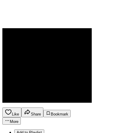
Like
Share
Bookmark
More
Add to Playlist