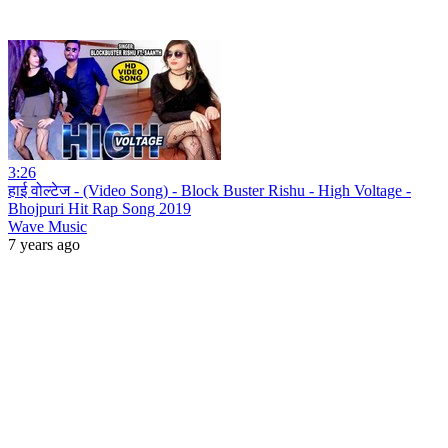
3:26
हाई वोल्टेज - (Video Song) - Block Buster Rishu - High Voltage -
Bhojpuri Hit Rap Song 2019
Wave Music
7 years ago