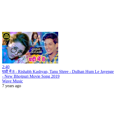
2:40
घड़ी में 8 - Rishabh Kashyap, Tanu Shree - Dulhan Hum Le Jayenge
- New Bhojpuri Movie Song 2019
Wave Music
7 years ago