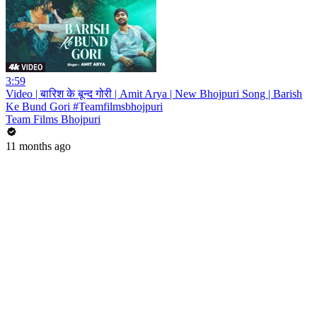
3:59
Video | बारिश के बून्द गोरी | Amit Arya | New Bhojpuri Song | Barish
Ke Bund Gori #Teamfilmsbhojpuri
Team Films Bhojpuri
11 months ago