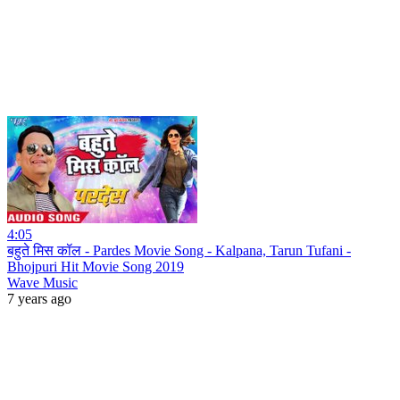
4:05
बहुते मिस कॉल - Pardes Movie Song - Kalpana, Tarun Tufani -
Bhojpuri Hit Movie Song 2019
Wave Music
7 years ago