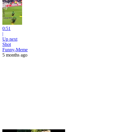
0:51
|
Up next
Shot
Funny-Meme
5 months ago