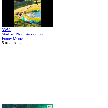
33:52
Shot on iPhone #meme insta
Funny-Meme
5 months ago