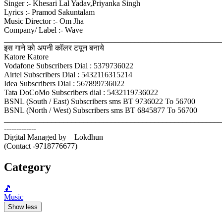
Singer :- Khesari Lal Yadav,Priyanka Singh
Lyrics :- Pramod Sakuntalam
Music Director :- Om Jha
Company/ Label :- Wave
_______________________________________________________
इस गाने को अपनी कॉलर टयून बनाये
Katore Katore
Vodafone Subscribers Dial : 5379736022
Airtel Subscribers Dial : 5432116315214
Idea Subscribers Dial : 567899736022
Tata DoCoMo Subscribers dial : 5432119736022
BSNL (South / East) Subscribers sms BT 9736022 To 56700
BSNL (North / West) Subscribers sms BT 6845877 To 56700
_______________________________________________________
-------------
Digital Managed by – Lokdhun
(Contact -9718776677)
Category
🎵
Music
Show less