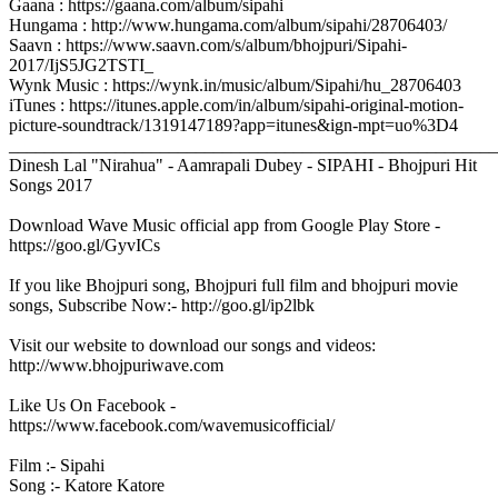
Gaana : https://gaana.com/album/sipahi
Hungama : http://www.hungama.com/album/sipahi/28706403/
Saavn : https://www.saavn.com/s/album/bhojpuri/Sipahi-
2017/IjS5JG2TSTI_
Wynk Music : https://wynk.in/music/album/Sipahi/hu_28706403
iTunes : https://itunes.apple.com/in/album/sipahi-original-motion-
picture-soundtrack/1319147189?app=itunes&ign-mpt=uo%3D4
______________________________________________________
Dinesh Lal "Nirahua" - Aamrapali Dubey - SIPAHI - Bhojpuri Hit
Songs 2017
Download Wave Music official app from Google Play Store -
https://goo.gl/GyvICs
If you like Bhojpuri song, Bhojpuri full film and bhojpuri movie
songs, Subscribe Now:- http://goo.gl/ip2lbk
Visit our website to download our songs and videos:
http://www.bhojpuriwave.com
Like Us On Facebook -
https://www.facebook.com/wavemusicofficial/
Film :- Sipahi
Song :- Katore Katore