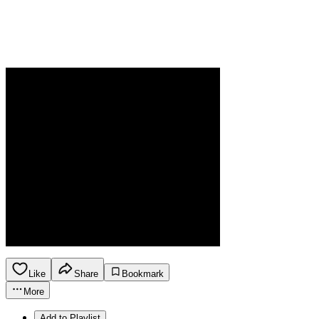
Like
Share
Bookmark
More
Add to Playlist