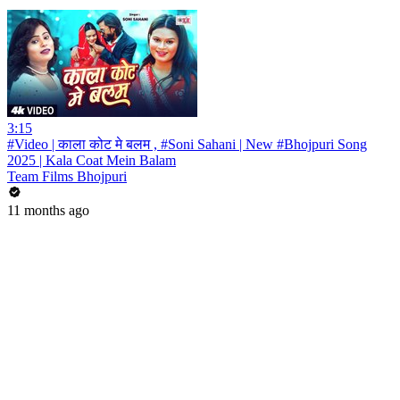
3:15
#Video | काला कोट मे बलम , #Soni Sahani | New #Bhojpuri Song
2025 | Kala Coat Mein Balam
Team Films Bhojpuri
11 months ago