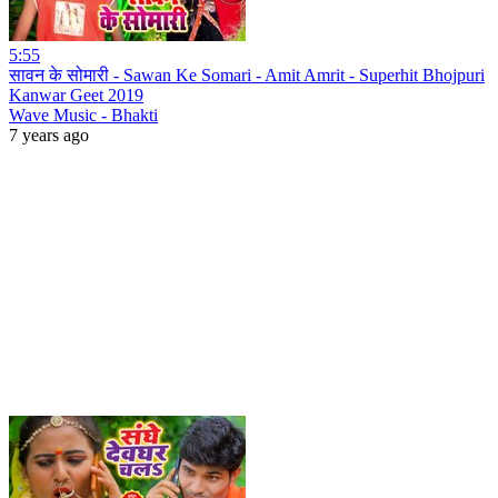
5:55
सावन के सोमारी - Sawan Ke Somari - Amit Amrit - Superhit Bhojpuri
Kanwar Geet 2019
Wave Music - Bhakti
7 years ago