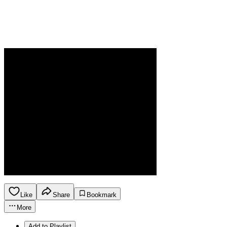
Like
Share
Bookmark
More
Add to Playlist