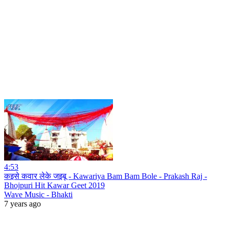
4:53
कइसे कवार लेके जइबू - Kawariya Bam Bam Bole - Prakash Raj -
Bhojpuri Hit Kawar Geet 2019
Wave Music - Bhakti
7 years ago