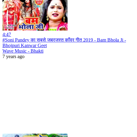
4:47
#Soni Pandey का सबसे जबरजस्त काँवर गीत 2019 - Bam Bhola Ji -
Bhojpuri Kanwar Geet
Wave Music - Bhakti
7 years ago