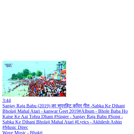
3:44
Sanjay Raja Babu (2019) का सुपरहिट काँवर गीत -Sabka Ke Dihani
Bholaji Mahal Atari - kanwar Geet 2019#Album - Bhole Baba Ho
Kaise Ke Aai Tohra Dham #Singer - Sanjay Raja Babu #Song -
Sabka Ke Dihani Bholaji Mahal Atari #Lyrics - Akhilesh Ashiq
#Music Direc
Wave Music - Bhakti