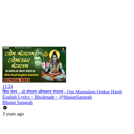
11:24
शिव मंत्र - ॐ मंगलम ओमकार मंगलम - Om Mangalam Omkar Hindi
English Lyrics ~ Bholenath ~ @bhajanSangrah
Bhajan Sangrah
3 years ago