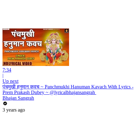
7:34
|
Up next
पंचमुखी हनुमान कवच ~ Panchmukhi Hanuman Kavach With Lyrics -
Prem Prakash Dubey ~ @lyricalbhajansangrah ​
Bhajan Sangrah
3 years ago