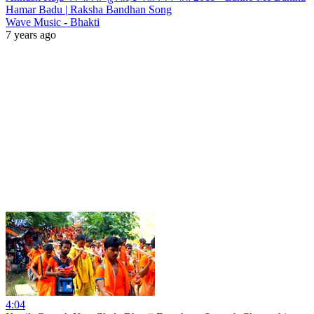
Hamar Badu | Raksha Bandhan Song
Wave Music - Bhakti
7 years ago
4:04