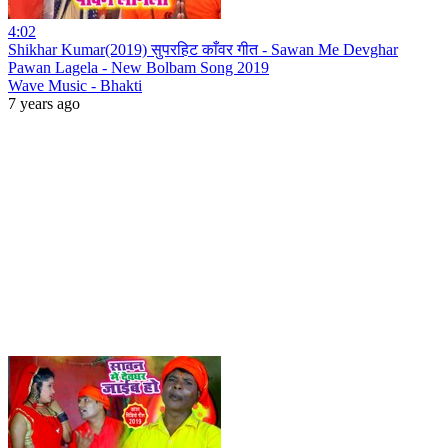
4:02
Shikhar Kumar(2019) सुपरहिट काँवर गीत - Sawan Me Devghar
Pawan Lagela - New Bolbam Song 2019
Wave Music - Bhakti
7 years ago