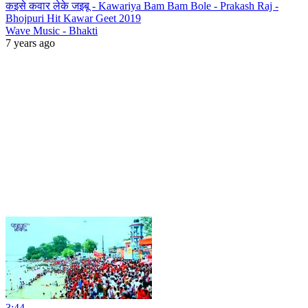
कइसे कवार लेके जइबू - Kawariya Bam Bam Bole - Prakash Raj -
Bhojpuri Hit Kawar Geet 2019
Wave Music - Bhakti
7 years ago
3:44