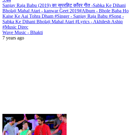
Sanjay Raja Babu (2019) का सुपरहिट काँवर गीत -Sabka Ke Dihani
Bholaji Mahal Atari - kanwar Geet 2019#Album - Bhole Baba Ho
Kaise Ke Aai Tohra Dham #Singer - Sanjay Raja Babu #Song -
Sabka Ke Dihani Bholaji Mahal Atari #Lyrics - Akhilesh Ashiq
#Music Direc
Wave Music - Bhakti
7 years ago