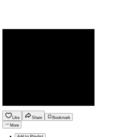
Like
Share
Bookmark
More
Add to Playlist