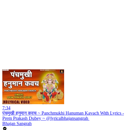
7:34
पंचमुखी हनुमान कवच ~ Panchmukhi Hanuman Kavach With Lyrics -
Prem Prakash Dubey ~ @lyricalbhajansangrah ​
Bhajan Sangrah