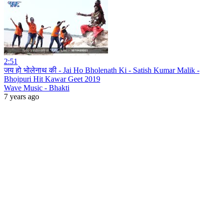
2:51
जय हो भोलेनाथ की - Jai Ho Bholenath Ki - Satish Kumar Malik -
Bhojpuri Hit Kawar Geet 2019
Wave Music - Bhakti
7 years ago