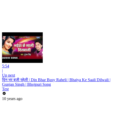
5:54
|
Up next
दिन भर बजी रहेली | Din Bhar Busy Raheli | Bhaiya Ke Saali Dilwali |
Gunjan Singh | Bhojpuri Song
Test
10 years ago