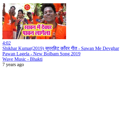
4:02
Shikhar Kumar(2019) सुपरहिट काँवर गीत - Sawan Me Devghar
Pawan Lagela - New Bolbam Song 2019
Wave Music - Bhakti
7 years ago