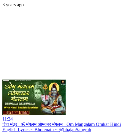
3 years ago
11:24
शिव मंत्र - ॐ मंगलम ओमकार मंगलम - Om Mangalam Omkar Hindi
English Lyrics ~ Bholenath ~ @bhajanSangrah