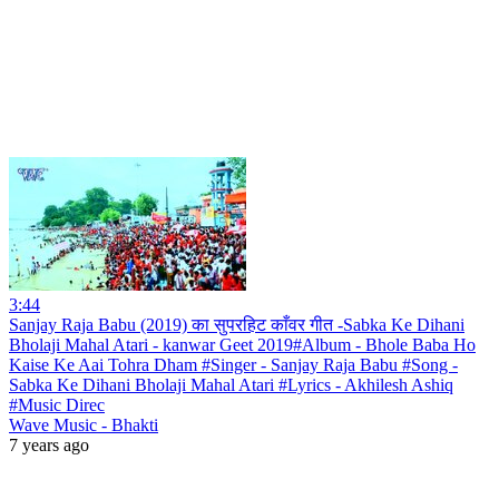
3:44
Sanjay Raja Babu (2019) का सुपरहिट काँवर गीत -Sabka Ke Dihani
Bholaji Mahal Atari - kanwar Geet 2019#Album - Bhole Baba Ho
Kaise Ke Aai Tohra Dham #Singer - Sanjay Raja Babu #Song -
Sabka Ke Dihani Bholaji Mahal Atari #Lyrics - Akhilesh Ashiq
#Music Direc
Wave Music - Bhakti
7 years ago