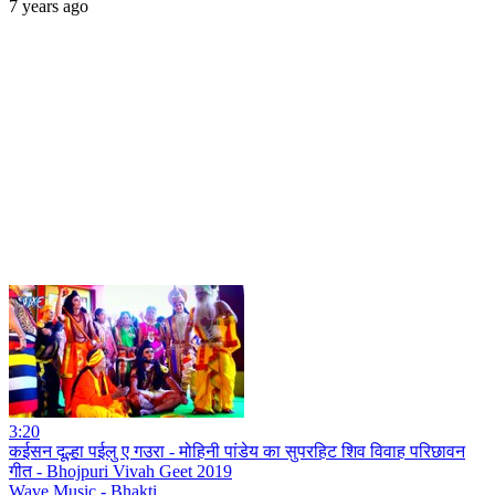
7 years ago
3:20
कईसन दूल्हा पईलु ए गउरा - मोहिनी पांडेय का सुपरहिट शिव विवाह परिछावन
गीत - Bhojpuri Vivah Geet 2019
Wave Music - Bhakti