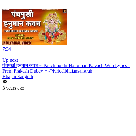
7:34
|
Up next
पंचमुखी हनुमान कवच ~ Panchmukhi Hanuman Kavach With Lyrics -
Prem Prakash Dubey ~ @lyricalbhajansangrah ​
Bhajan Sangrah
3 years ago