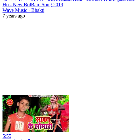
Ho - New BolBam Song 2019
Wave Music - Bhakti
7 years ago
5:55