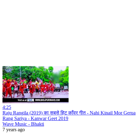
4:25
Raju Rangila (2019) का सबसे हिट काँवर गीत - Nahi Kinail Mor Gerua
Rang Sariya - Kanwar Geet 2019
Wave Music - Bhakti
7 years ago