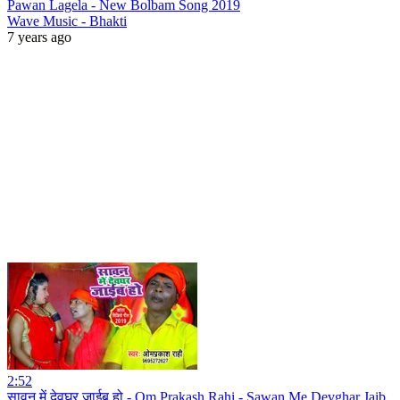
Pawan Lagela - New Bolbam Song 2019
Wave Music - Bhakti
7 years ago
2:52
सावन में देवघर जाईब हो - Om Prakash Rahi - Sawan Me Devghar Jaib