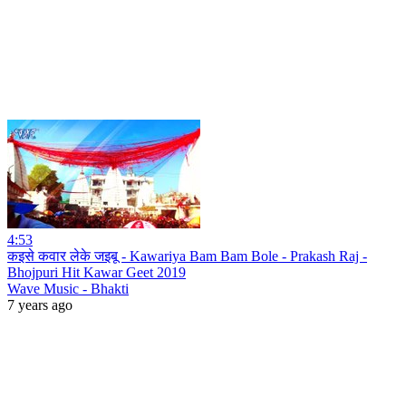
4:53
कइसे कवार लेके जइबू - Kawariya Bam Bam Bole - Prakash Raj -
Bhojpuri Hit Kawar Geet 2019
Wave Music - Bhakti
7 years ago