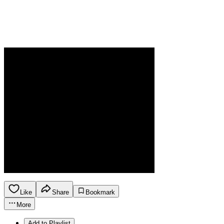
Like
Share
Bookmark
More
Add to Playlist