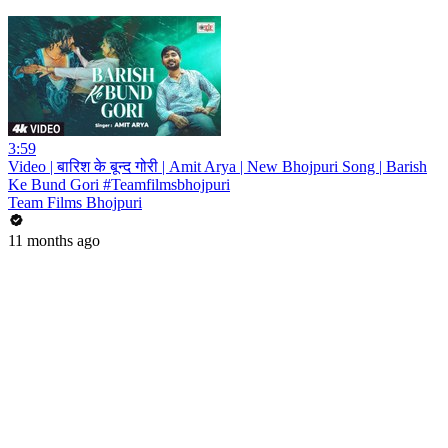
3:59
Video | बारिश के बून्द गोरी | Amit Arya | New Bhojpuri Song | Barish
Ke Bund Gori #Teamfilmsbhojpuri
Team Films Bhojpuri
11 months ago