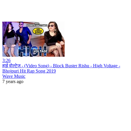
3:26
हाई वोल्टेज - (Video Song) - Block Buster Rishu - High Voltage -
Bhojpuri Hit Rap Song 2019
Wave Music
7 years ago