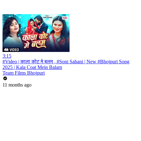
3:15
#Video | काला कोट मे बलम , #Soni Sahani | New #Bhojpuri Song
2025 | Kala Coat Mein Balam
Team Films Bhojpuri
11 months ago