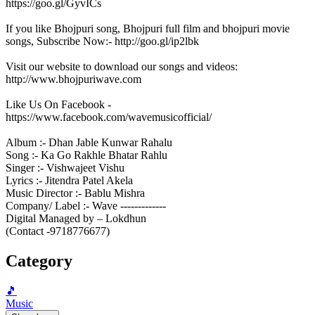
https://goo.gl/GyvICs
If you like Bhojpuri song, Bhojpuri full film and bhojpuri movie
songs, Subscribe Now:- http://goo.gl/ip2lbk
Visit our website to download our songs and videos:
http://www.bhojpuriwave.com
Like Us On Facebook -
https://www.facebook.com/wavemusicofficial/
Album :- Dhan Jable Kunwar Rahalu
Song :- Ka Go Rakhle Bhatar Rahlu
Singer :- Vishwajeet Vishu
Lyrics :- Jitendra Patel Akela
Music Director :- Bablu Mishra
Company/ Label :- Wave -------------
Digital Managed by – Lokdhun
(Contact -9718776677)
Category
🎵
Music