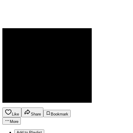
Like
Share
Bookmark
More
Add to Playlist