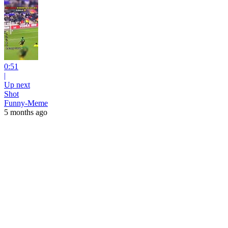
0:51
|
Up next
Shot
Funny-Meme
5 months ago