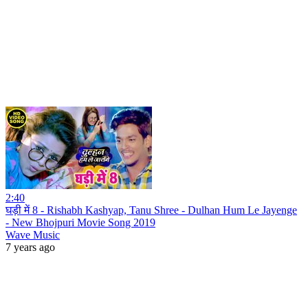
2:40
घड़ी में 8 - Rishabh Kashyap, Tanu Shree - Dulhan Hum Le Jayenge
- New Bhojpuri Movie Song 2019
Wave Music
7 years ago