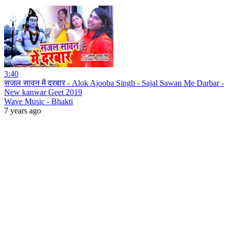
3:40
सजल सावन में दरबार - Alok Ajooba Singh - Sajal Sawan Me Darbar -
New kanwar Geet 2019
Wave Music - Bhakti
7 years ago