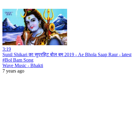
3:19
Sunil Shikari का सुपरहिट बोल बम 2019 - Ae Bhola Saap Raur - latest
#Bol Bam Song
Wave Music - Bhakti
7 years ago