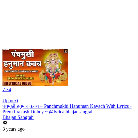
7:34
|
Up next
पंचमुखी हनुमान कवच ~ Panchmukhi Hanuman Kavach With Lyrics -
Prem Prakash Dubey ~ @lyricalbhajansangrah ​
Bhajan Sangrah
3 years ago