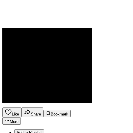
Like
Share
Bookmark
More
Add to Playlist