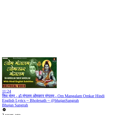
11:24
शिव मंत्र - ॐ मंगलम ओमकार मंगलम - Om Mangalam Omkar Hindi
English Lyrics ~ Bholenath ~ @bhajanSangrah
Bhajan Sangrah
3 years ago