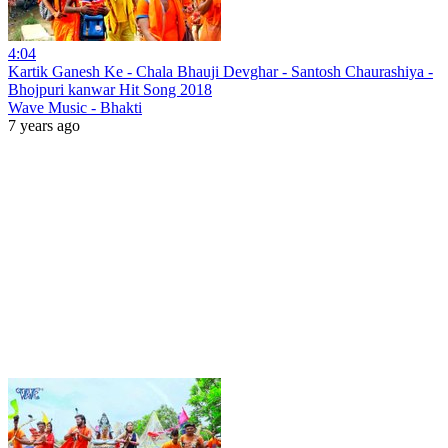
4:04
Kartik Ganesh Ke - Chala Bhauji Devghar - Santosh Chaurashiya -
Bhojpuri kanwar Hit Song 2018
Wave Music - Bhakti
7 years ago