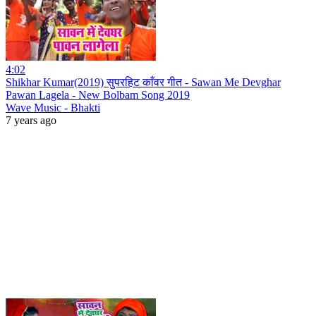
4:02
Shikhar Kumar(2019) सुपरहिट काँवर गीत - Sawan Me Devghar
Pawan Lagela - New Bolbam Song 2019
Wave Music - Bhakti
7 years ago