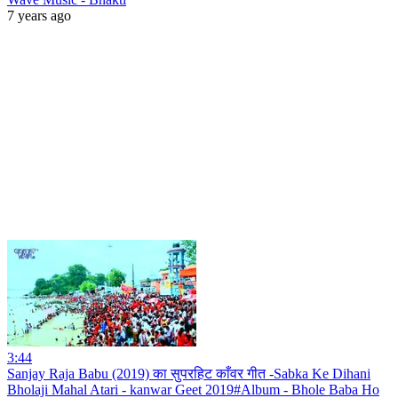
7 years ago
3:44
Sanjay Raja Babu (2019) का सुपरहिट काँवर गीत -Sabka Ke Dihani
Bholaji Mahal Atari - kanwar Geet 2019#Album - Bhole Baba Ho