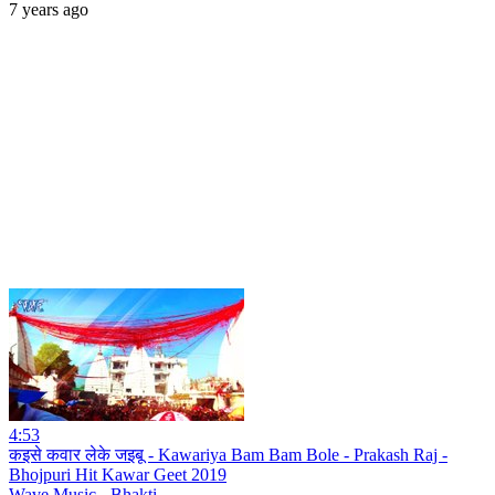
7 years ago
4:53
कइसे कवार लेके जइबू - Kawariya Bam Bam Bole - Prakash Raj -
Bhojpuri Hit Kawar Geet 2019
Wave Music - Bhakti