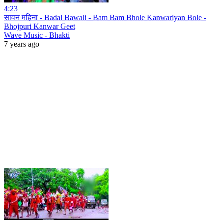
4:23
सावन महिना - Badal Bawali - Bam Bam Bhole Kanwariyan Bole -
Bhojpuri Kanwar Geet
Wave Music - Bhakti
7 years ago