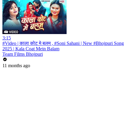
3:15
#Video | काला कोट मे बलम , #Soni Sahani | New #Bhojpuri Song
2025 | Kala Coat Mein Balam
Team Films Bhojpuri
11 months ago