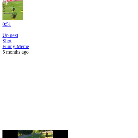
0:51
|
Up next
Shot
Funny-Meme
5 months ago