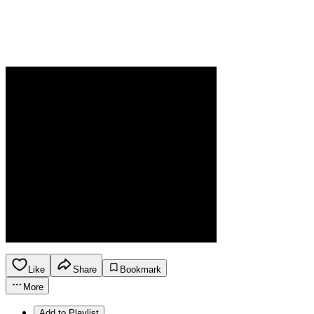
Like
Share
Bookmark
More
Add to Playlist