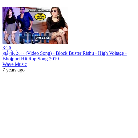
3:26
हाई वोल्टेज - (Video Song) - Block Buster Rishu - High Voltage -
Bhojpuri Hit Rap Song 2019
Wave Music
7 years ago