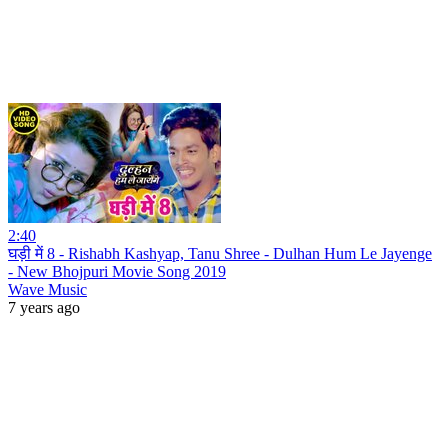
2:40
घड़ी में 8 - Rishabh Kashyap, Tanu Shree - Dulhan Hum Le Jayenge
- New Bhojpuri Movie Song 2019
Wave Music
7 years ago