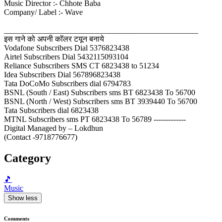
Music Director :- Chhote Baba
Company/ Label :- Wave
_________________________________________________
इस गाने को अपनी कॉलर टयून बनाये
Vodafone Subscribers Dial 5376823438
Airtel Subscribers Dial 5432115093104
Reliance Subscribers SMS CT 6823438 to 51234
Idea Subscribers Dial 567896823438
Tata DoCoMo Subscribers dial 6794783
BSNL (South / East) Subscribers sms BT 6823438 To 56700
BSNL (North / West) Subscribers sms BT 3939440 To 56700
Tata Subscribers dial 6823438
MTNL Subscribers sms PT 6823438 To 56789 -------------
Digital Managed by – Lokdhun
(Contact -9718776677)
Category
🎵
Music
Show less
Comments