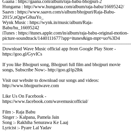
Gaana : https://gaana.com/album/raja-babu-bhojpuri-2
Hungama : http://www.hungama.com/album/raja-babu/16695242/
Saavn : https://www.saavn.com/s/album/bhojpuri/Raja-Babu-
2015/,nQgwG8uaYo_
Wynk Music : https://wynk.in/music/album/Raja-
Babu/hu_16695242
iTunes : https://itunes.apple.com/in/album/raja-babu-original-motion-
picture-soundtrack/1440111677?app=itunes&ign-mpt=uo%3D4
–––––––––––––––––––––––––––––––––––––––––––––––––––––––
Download Wave Music official app from Google Play Store -
https://goo.gl/GyvICs
If you like Bhojpuri song, Bhojpuri full film and bhojpuri movie
songs, Subscribe Now:- http://goo.gl/ip2lbk
Visit our website to download our songs and videos:
http://www.bhojpuriwave.com
Like Us On Facebook -
https://www.facebook.com/wavemusicofficial/
Film :- Raja Babu
Singer :- Kalpana, Pamela Jain
Song :- Rakhiha Senurawa Ke Laaj
Lyricist :- Pyare Lal Yadav