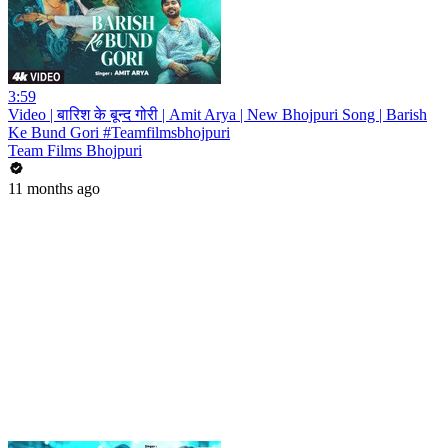
3:59
Video | बारिश के बून्द गोरी | Amit Arya | New Bhojpuri Song | Barish
Ke Bund Gori #Teamfilmsbhojpuri
Team Films Bhojpuri
11 months ago