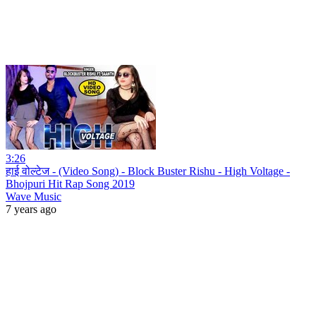
3:26
हाई वोल्टेज - (Video Song) - Block Buster Rishu - High Voltage -
Bhojpuri Hit Rap Song 2019
Wave Music
7 years ago