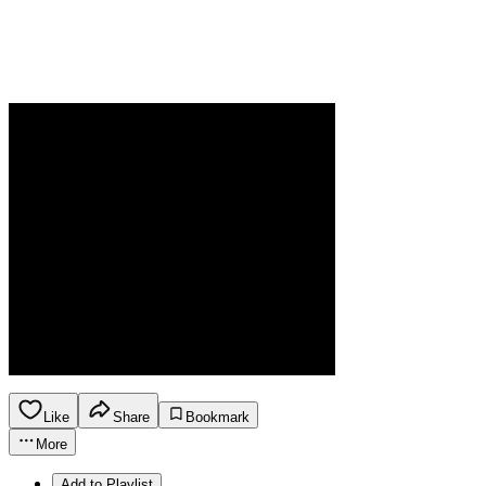
Like
Share
Bookmark
More
Add to Playlist