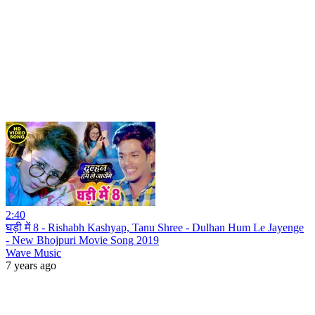
2:40
घड़ी में 8 - Rishabh Kashyap, Tanu Shree - Dulhan Hum Le Jayenge
- New Bhojpuri Movie Song 2019
Wave Music
7 years ago