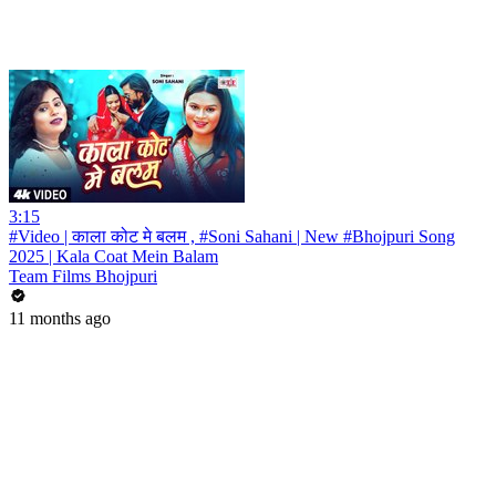
3:15
#Video | काला कोट मे बलम , #Soni Sahani | New #Bhojpuri Song
2025 | Kala Coat Mein Balam
Team Films Bhojpuri
11 months ago