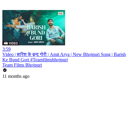
3:59
Video | बारिश के बून्द गोरी | Amit Arya | New Bhojpuri Song | Barish
Ke Bund Gori #Teamfilmsbhojpuri
Team Films Bhojpuri
11 months ago