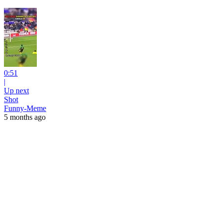
0:51
|
Up next
Shot
Funny-Meme
5 months ago