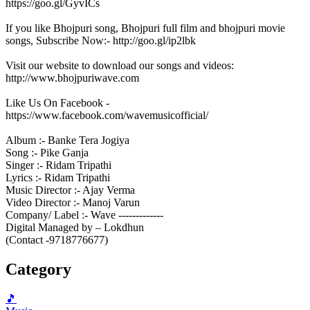
https://goo.gl/GyvICs
If you like Bhojpuri song, Bhojpuri full film and bhojpuri movie
songs, Subscribe Now:- http://goo.gl/ip2lbk
Visit our website to download our songs and videos:
http://www.bhojpuriwave.com
Like Us On Facebook -
https://www.facebook.com/wavemusicofficial/
Album :- Banke Tera Jogiya
Song :- Pike Ganja
Singer :- Ridam Tripathi
Lyrics :- Ridam Tripathi
Music Director :- Ajay Verma
Video Director :- Manoj Varun
Company/ Label :- Wave -------------
Digital Managed by – Lokdhun
(Contact -9718776677)
Category
🎵