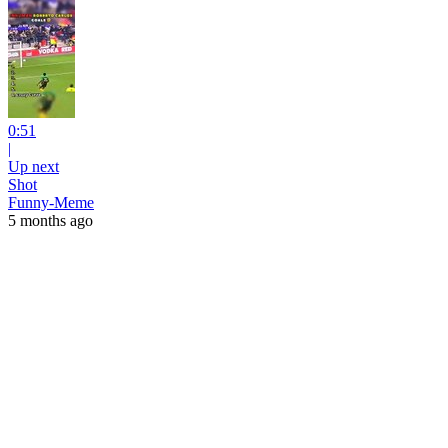
0:51
|
Up next
Shot
Funny-Meme
5 months ago