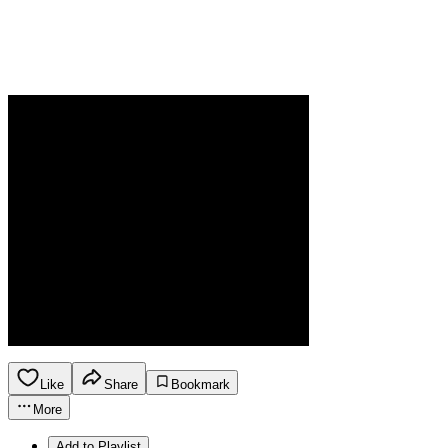
Like
Share
Bookmark
More
Add to Playlist