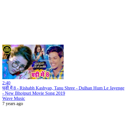
2:40
घड़ी में 8 - Rishabh Kashyap, Tanu Shree - Dulhan Hum Le Jayenge
- New Bhojpuri Movie Song 2019
Wave Music
7 years ago