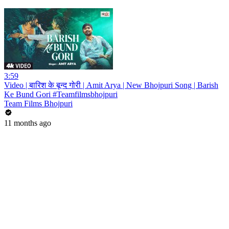
3:59
Video | बारिश के बून्द गोरी | Amit Arya | New Bhojpuri Song | Barish
Ke Bund Gori #Teamfilmsbhojpuri
Team Films Bhojpuri
11 months ago