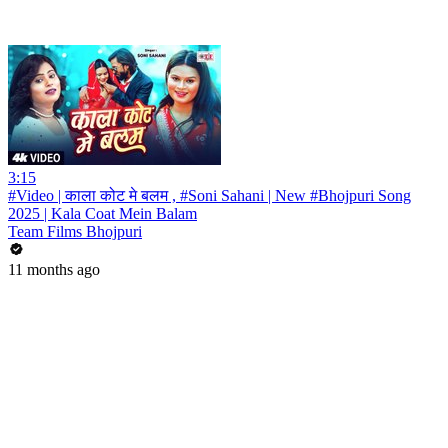
3:15
#Video | काला कोट मे बलम , #Soni Sahani | New #Bhojpuri Song
2025 | Kala Coat Mein Balam
Team Films Bhojpuri
11 months ago