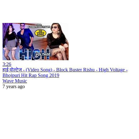
3:26
हाई वोल्टेज - (Video Song) - Block Buster Rishu - High Voltage -
Bhojpuri Hit Rap Song 2019
Wave Music
7 years ago