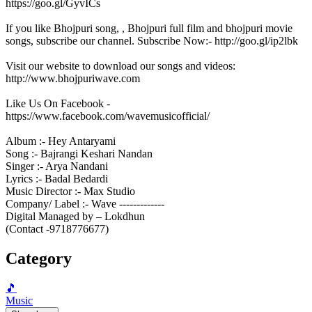
https://goo.gl/GyvICs
If you like Bhojpuri song, , Bhojpuri full film and bhojpuri movie
songs, subscribe our channel. Subscribe Now:- http://goo.gl/ip2lbk
Visit our website to download our songs and videos:
http://www.bhojpuriwave.com
Like Us On Facebook -
https://www.facebook.com/wavemusicofficial/
Album :- Hey Antaryami
Song :- Bajrangi Keshari Nandan
Singer :- Arya Nandani
Lyrics :- Badal Bedardi
Music Director :- Max Studio
Company/ Label :- Wave -------------
Digital Managed by – Lokdhun
(Contact -9718776677)
Category
🎵
Music