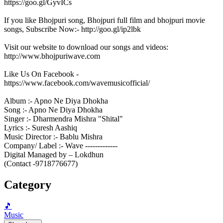
https://goo.gl/GyvICs
If you like Bhojpuri song, Bhojpuri full film and bhojpuri movie
songs, Subscribe Now:- http://goo.gl/ip2lbk
Visit our website to download our songs and videos:
http://www.bhojpuriwave.com
Like Us On Facebook -
https://www.facebook.com/wavemusicofficial/
Album :- Apno Ne Diya Dhokha
Song :- Apno Ne Diya Dhokha
Singer :- Dharmendra Mishra "Shital"
Lyrics :- Suresh Aashiq
Music Director :- Bablu Mishra
Company/ Label :- Wave -------------
Digital Managed by – Lokdhun
(Contact -9718776677)
Category
🎵
Music