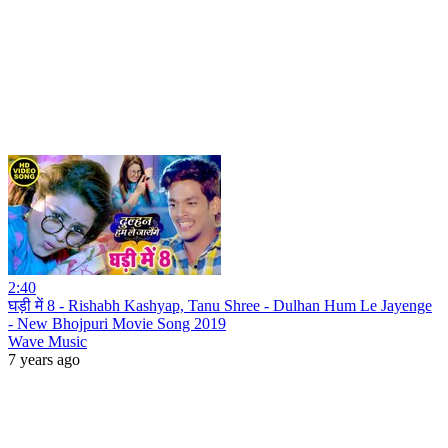
2:40
घड़ी में 8 - Rishabh Kashyap, Tanu Shree - Dulhan Hum Le Jayenge
- New Bhojpuri Movie Song 2019
Wave Music
7 years ago