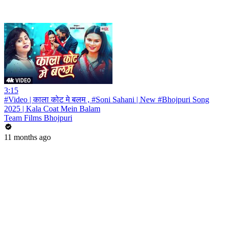
3:15
#Video | काला कोट मे बलम , #Soni Sahani | New #Bhojpuri Song
2025 | Kala Coat Mein Balam
Team Films Bhojpuri
11 months ago