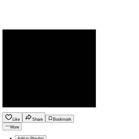
Like
Share
Bookmark
More
Add to Playlist