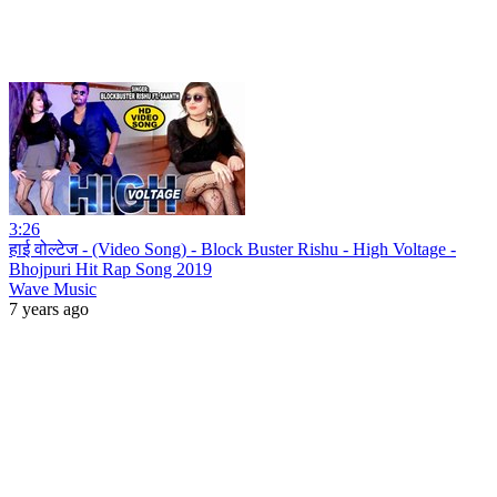
3:26
हाई वोल्टेज - (Video Song) - Block Buster Rishu - High Voltage -
Bhojpuri Hit Rap Song 2019
Wave Music
7 years ago