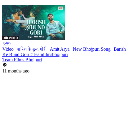
3:59
Video | बारिश के बून्द गोरी | Amit Arya | New Bhojpuri Song | Barish
Ke Bund Gori #Teamfilmsbhojpuri
Team Films Bhojpuri
11 months ago