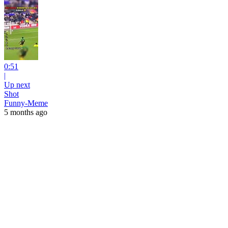
0:51
|
Up next
Shot
Funny-Meme
5 months ago