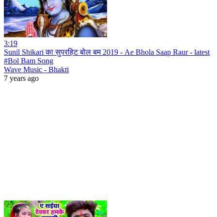
3:19
Sunil Shikari का सुपरहिट बोल बम 2019 - Ae Bhola Saap Raur - latest
#Bol Bam Song
Wave Music - Bhakti
7 years ago