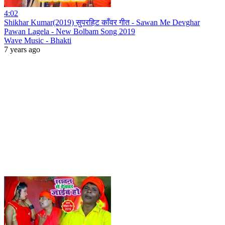
4:02
Shikhar Kumar(2019) सुपरहिट काँवर गीत - Sawan Me Devghar
Pawan Lagela - New Bolbam Song 2019
Wave Music - Bhakti
7 years ago