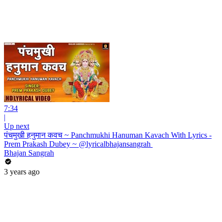
7:34
|
Up next
पंचमुखी हनुमान कवच ~ Panchmukhi Hanuman Kavach With Lyrics -
Prem Prakash Dubey ~ @lyricalbhajansangrah ​
Bhajan Sangrah
3 years ago