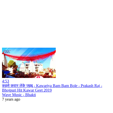
4:53
कइसे कवार लेके जइबू - Kawariya Bam Bam Bole - Prakash Raj -
Bhojpuri Hit Kawar Geet 2019
Wave Music - Bhakti
7 years ago