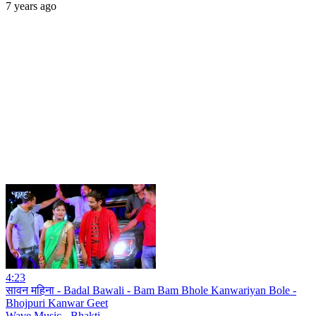
7 years ago
4:23
सावन महिना - Badal Bawali - Bam Bam Bhole Kanwariyan Bole -
Bhojpuri Kanwar Geet
Wave Music - Bhakti