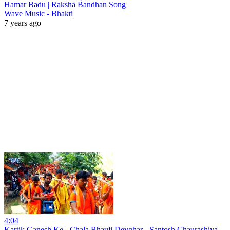
Hamar Badu | Raksha Bandhan Song
Wave Music - Bhakti
7 years ago
4:04
Kartik Ganesh Ke - Chala Bhauji Devghar - Santosh Chaurashiya -