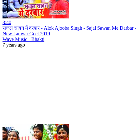
3:40
सजल सावन में दरबार - Alok Ajooba Singh - Sajal Sawan Me Darbar -
New kanwar Geet 2019
Wave Music - Bhakti
7 years ago