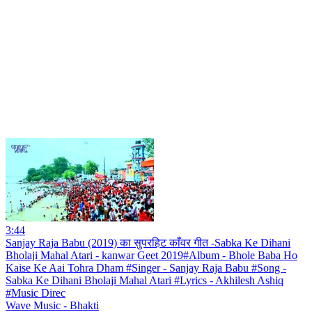
3:44
Sanjay Raja Babu (2019) का सुपरहिट काँवर गीत -Sabka Ke Dihani
Bholaji Mahal Atari - kanwar Geet 2019#Album - Bhole Baba Ho
Kaise Ke Aai Tohra Dham #Singer - Sanjay Raja Babu #Song -
Sabka Ke Dihani Bholaji Mahal Atari #Lyrics - Akhilesh Ashiq
#Music Direc
Wave Music - Bhakti