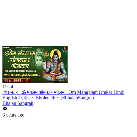
11:24
शिव मंत्र - ॐ मंगलम ओमकार मंगलम - Om Mangalam Omkar Hindi
English Lyrics ~ Bholenath ~ @bhajanSangrah
Bhajan Sangrah
3 years ago