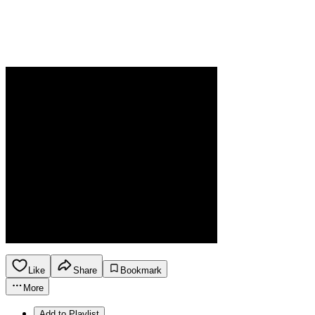
Like
Share
Bookmark
More
Add to Playlist