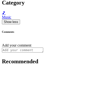
Category
🎵
Music
Show less
Comments
Add your comment
Recommended