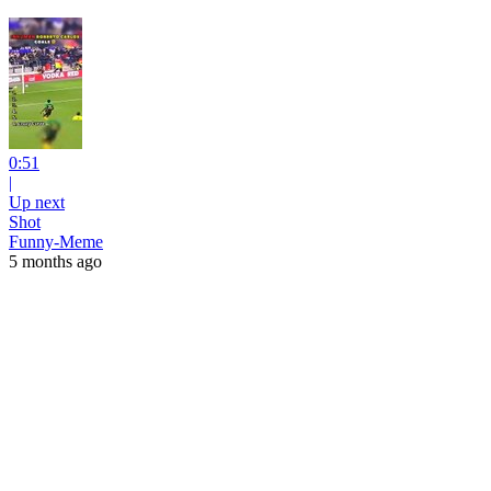
0:51
|
Up next
Shot
Funny-Meme
5 months ago