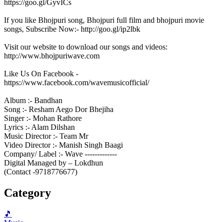
https://goo.gl/GyvICs
If you like Bhojpuri song, Bhojpuri full film and bhojpuri movie
songs, Subscribe Now:- http://goo.gl/ip2lbk
Visit our website to download our songs and videos:
http://www.bhojpuriwave.com
Like Us On Facebook -
https://www.facebook.com/wavemusicofficial/
Album :- Bandhan
Song :- Resham Aego Dor Bhejiha
Singer :- Mohan Rathore
Lyrics :- Alam Dilshan
Music Director :- Team Mr
Video Director :- Manish Singh Baagi
Company/ Label :- Wave -------------
Digital Managed by – Lokdhun
(Contact -9718776677)
Category
🎵