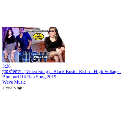
3:26
हाई वोल्टेज - (Video Song) - Block Buster Rishu - High Voltage -
Bhojpuri Hit Rap Song 2019
Wave Music
7 years ago