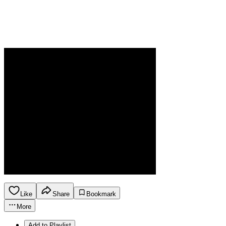
Like
Share
Bookmark
More
Add to Playlist