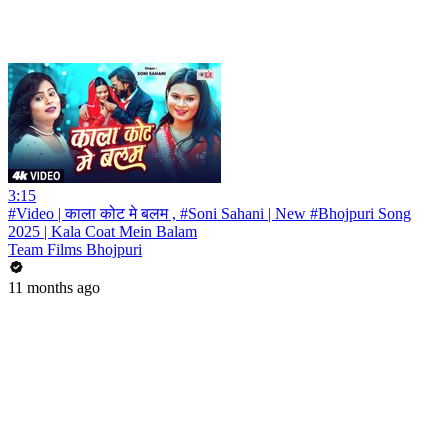
3:15
#Video | काला कोट मे बलम , #Soni Sahani | New #Bhojpuri Song
2025 | Kala Coat Mein Balam
Team Films Bhojpuri
11 months ago