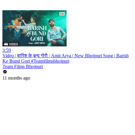
3:59
Video | बारिश के बून्द गोरी | Amit Arya | New Bhojpuri Song | Barish
Ke Bund Gori #Teamfilmsbhojpuri
Team Films Bhojpuri
11 months ago