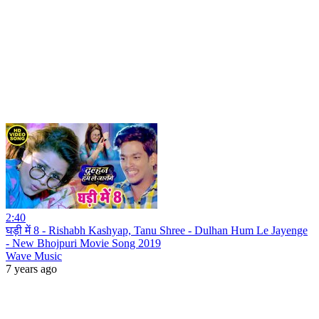
2:40
घड़ी में 8 - Rishabh Kashyap, Tanu Shree - Dulhan Hum Le Jayenge
- New Bhojpuri Movie Song 2019
Wave Music
7 years ago