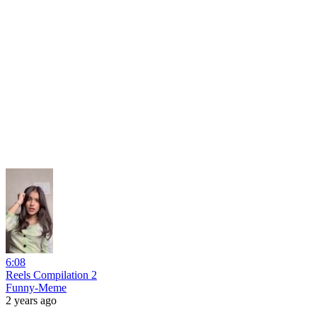
6:08
Reels Compilation 2
Funny-Meme
2 years ago