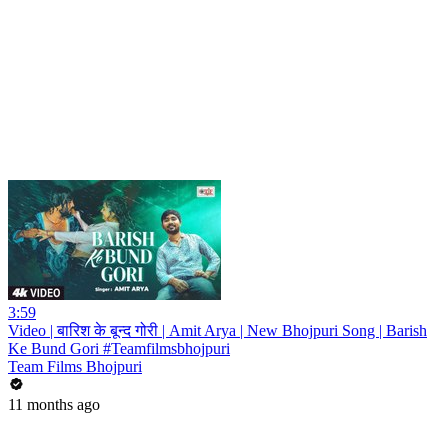
3:59
Video | बारिश के बून्द गोरी | Amit Arya | New Bhojpuri Song | Barish
Ke Bund Gori #Teamfilmsbhojpuri
Team Films Bhojpuri
11 months ago