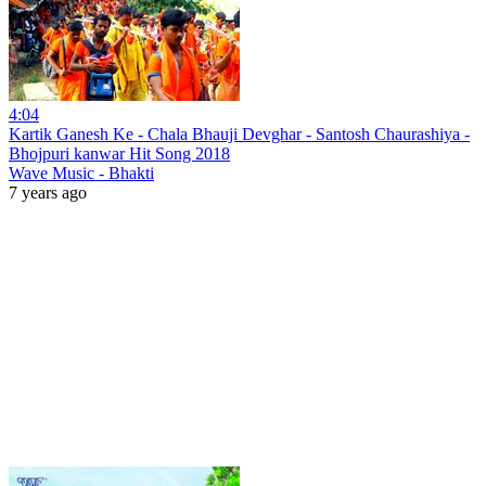
4:04
Kartik Ganesh Ke - Chala Bhauji Devghar - Santosh Chaurashiya -
Bhojpuri kanwar Hit Song 2018
Wave Music - Bhakti
7 years ago