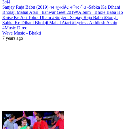
3:44
Sanjay Raja Babu (2019) का सुपरहिट काँवर गीत -Sabka Ke Dihani
Bholaji Mahal Atari - kanwar Geet 2019#Album - Bhole Baba Ho
Kaise Ke Aai Tohra Dham #Singer - Sanjay Raja Babu #Song -
Sabka Ke Dihani Bholaji Mahal Atari #Lyrics - Akhilesh Ashiq
#Music Direc
Wave Music - Bhakti
7 years ago