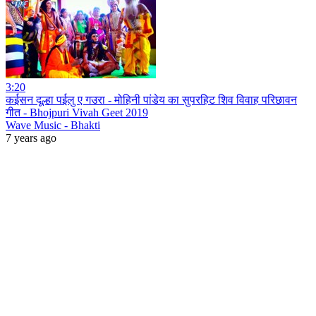
3:20
कईसन दूल्हा पईलु ए गउरा - मोहिनी पांडेय का सुपरहिट शिव विवाह परिछावन
गीत - Bhojpuri Vivah Geet 2019
Wave Music - Bhakti
7 years ago