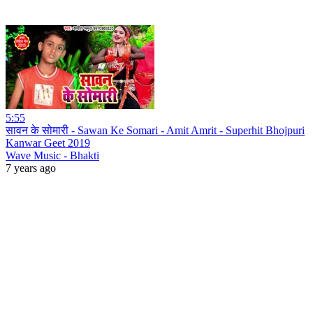
5:55
सावन के सोमारी - Sawan Ke Somari - Amit Amrit - Superhit Bhojpuri
Kanwar Geet 2019
Wave Music - Bhakti
7 years ago