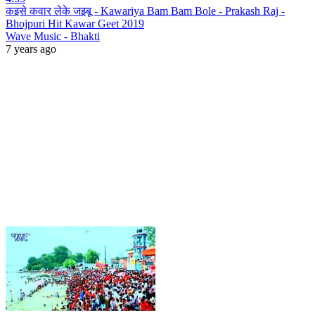
कइसे कवार लेके जइबू - Kawariya Bam Bam Bole - Prakash Raj -
Bhojpuri Hit Kawar Geet 2019
Wave Music - Bhakti
7 years ago