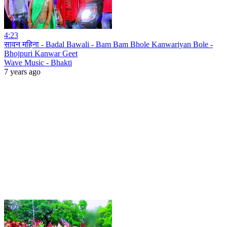
4:23
सावन महिना - Badal Bawali - Bam Bam Bhole Kanwariyan Bole -
Bhojpuri Kanwar Geet
Wave Music - Bhakti
7 years ago