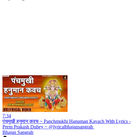
7:34
पंचमुखी हनुमान कवच ~ Panchmukhi Hanuman Kavach With Lyrics -
Prem Prakash Dubey ~ @lyricalbhajansangrah ​
Bhajan Sangrah