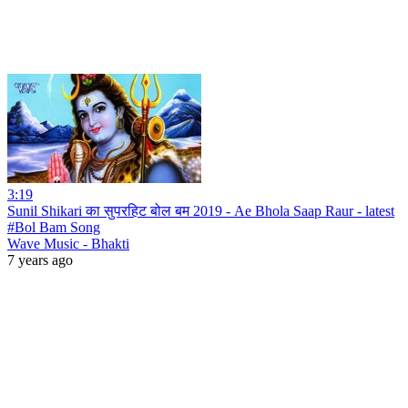
3:19
Sunil Shikari का सुपरहिट बोल बम 2019 - Ae Bhola Saap Raur - latest
#Bol Bam Song
Wave Music - Bhakti
7 years ago