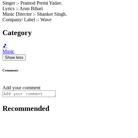
Singer :- Pramod Premi Yadav.
Lyrics :- Arun Bihari
Music Director :- Shanker Singh.
Company/ Label :- Wave
Category
🎵
Music
Show less
Comments
Add your comment
Recommended