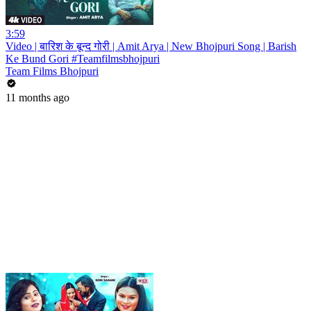
3:59
Video | बारिश के बून्द गोरी | Amit Arya | New Bhojpuri Song | Barish
Ke Bund Gori #Teamfilmsbhojpuri
Team Films Bhojpuri
11 months ago