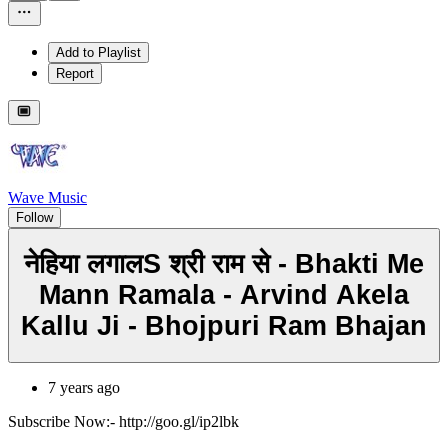
Add to Playlist
Report
Wave Music
Follow
नेहिया लगालS श्री राम से - Bhakti Me
Mann Ramala - Arvind Akela
Kallu Ji - Bhojpuri Ram Bhajan
7 years ago
Subscribe Now:- http://goo.gl/ip2lbk