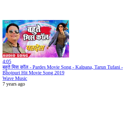
4:05
बहुते मिस कॉल - Pardes Movie Song - Kalpana, Tarun Tufani -
Bhojpuri Hit Movie Song 2019
Wave Music
7 years ago