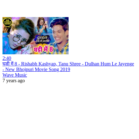
2:40
घड़ी में 8 - Rishabh Kashyap, Tanu Shree - Dulhan Hum Le Jayenge
- New Bhojpuri Movie Song 2019
Wave Music
7 years ago