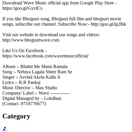
Download Wave Music official app from Google Play Store -
https://goo.gl/GyvICs
If you like Bhojpuri song, Bhojpuri full film and bhojpuri movie
songs, subscribe our channel. Subscribe Now:- http://goo.gl/ip2lbk
Visit our website to download our songs and videos:
http://www.bhojpuriwave.com
Like Us On Facebook -
https://www.facebook.com/wavemusicofficial/
Album :- Bhakti Me Mann Ramala
Song :- Nehiya Lagala Shree Ram Se
Singer :- Arvind Akela Kallu Ji
Lyrics :- R.R Pankaj
Music Director :- Max Studio
Company/ Label :- Wave -------------
Digital Managed by – Lokdhun
(Contact -9718776677)
Category
🎵