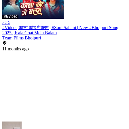
3:15
#Video | काला कोट मे बलम , #Soni Sahani | New #Bhojpuri Song
2025 | Kala Coat Mein Balam
Team Films Bhojpuri
11 months ago