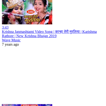
3:43
Krishna Janmashtami Video Song | कान्हा तेरी मुरलिया | Karishma
Rathore | New Krishna Bhajan 2019
Wave Music
7 years ago