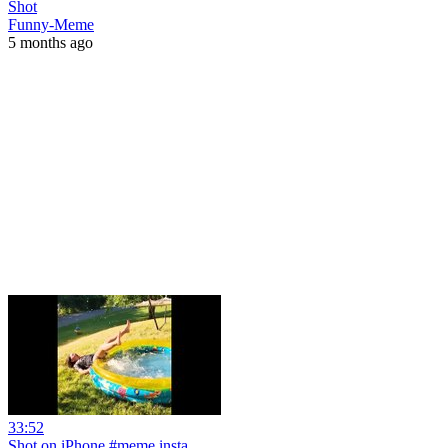
Shot
Funny-Meme
5 months ago
33:52
Shot on iPhone #meme insta