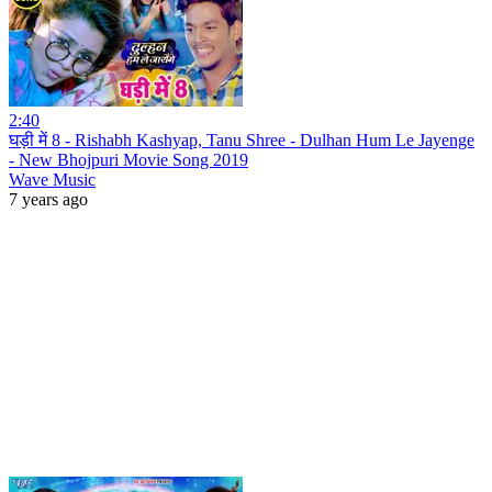
2:40
घड़ी में 8 - Rishabh Kashyap, Tanu Shree - Dulhan Hum Le Jayenge
- New Bhojpuri Movie Song 2019
Wave Music
7 years ago