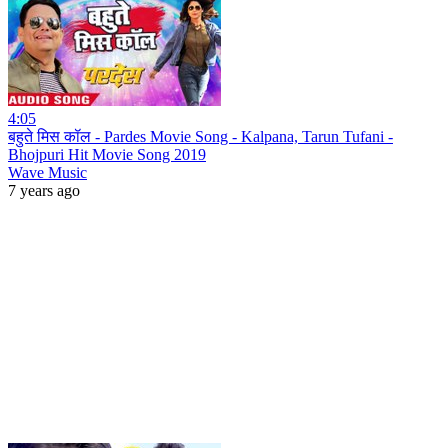
4:05
बहुते मिस कॉल - Pardes Movie Song - Kalpana, Tarun Tufani -
Bhojpuri Hit Movie Song 2019
Wave Music
7 years ago