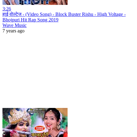
3:26
हाई वोल्टेज - (Video Song) - Block Buster Rishu - High Voltage -
Bhojpuri Hit Rap Song 2019
Wave Music
7 years ago