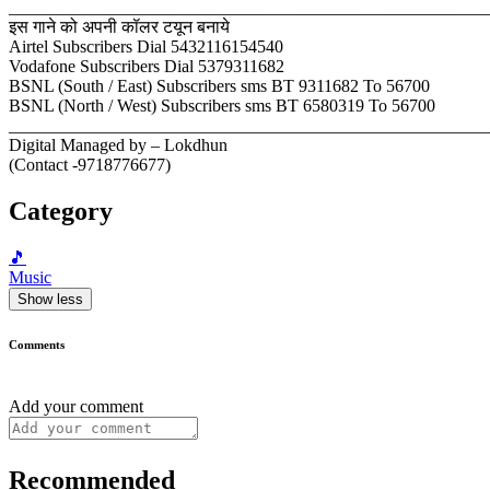
_______________________________________________________
इस गाने को अपनी कॉलर टयून बनाये
Airtel Subscribers Dial 5432116154540
Vodafone Subscribers Dial 5379311682
BSNL (South / East) Subscribers sms BT 9311682 To 56700
BSNL (North / West) Subscribers sms BT 6580319 To 56700
_______________________________________________________
Digital Managed by – Lokdhun
(Contact -9718776677)
Category
🎵
Music
Show less
Comments
Add your comment
Recommended