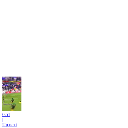
0:51
|
Up next