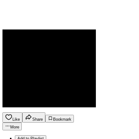
Like
Share
Bookmark
More
Add to Playlist