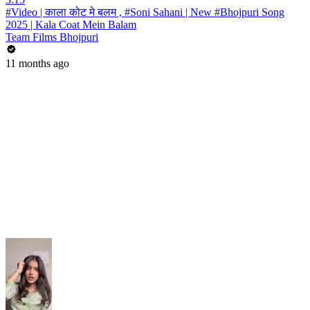
#Video | काला कोट मे बलम , #Soni Sahani | New #Bhojpuri Song
2025 | Kala Coat Mein Balam
Team Films Bhojpuri
11 months ago