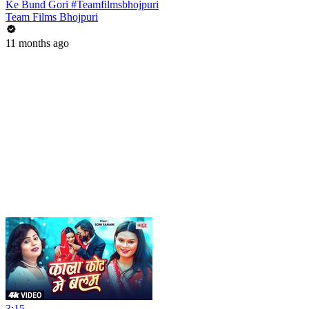
Ke Bund Gori #Teamfilmsbhojpuri
Team Films Bhojpuri
11 months ago
3:15