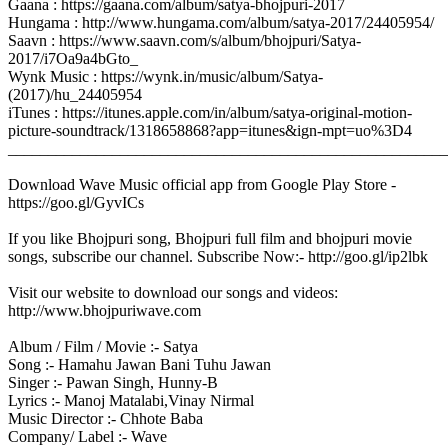
Gaana : https://gaana.com/album/satya-bhojpuri-2017
Hungama : http://www.hungama.com/album/satya-2017/24405954/
Saavn : https://www.saavn.com/s/album/bhojpuri/Satya-
2017/i7Oa9a4bGto_
Wynk Music : https://wynk.in/music/album/Satya-
(2017)/hu_24405954
iTunes : https://itunes.apple.com/in/album/satya-original-motion-
picture-soundtrack/1318658868?app=itunes&ign-mpt=uo%3D4
_______________________________________________________
Download Wave Music official app from Google Play Store -
https://goo.gl/GyvICs
If you like Bhojpuri song, Bhojpuri full film and bhojpuri movie
songs, subscribe our channel. Subscribe Now:- http://goo.gl/ip2lbk
Visit our website to download our songs and videos:
http://www.bhojpuriwave.com
Album / Film / Movie :- Satya
Song :- Hamahu Jawan Bani Tuhu Jawan
Singer :- Pawan Singh, Hunny-B
Lyrics :- Manoj Matalabi,Vinay Nirmal
Music Director :- Chhote Baba
Company/ Label :- Wave