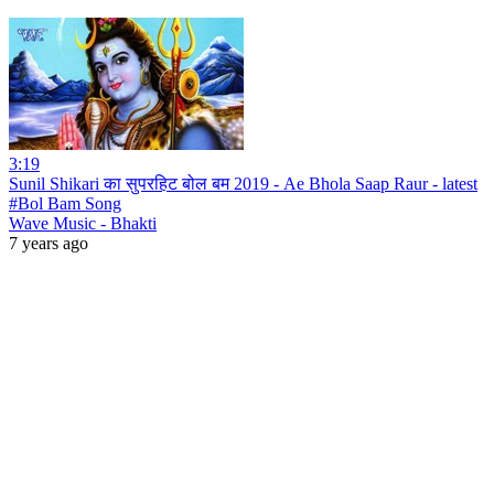
3:19
Sunil Shikari का सुपरहिट बोल बम 2019 - Ae Bhola Saap Raur - latest
#Bol Bam Song
Wave Music - Bhakti
7 years ago