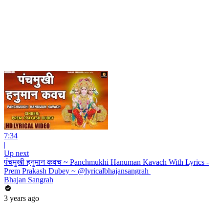
7:34
|
Up next
पंचमुखी हनुमान कवच ~ Panchmukhi Hanuman Kavach With Lyrics -
Prem Prakash Dubey ~ @lyricalbhajansangrah ​
Bhajan Sangrah
3 years ago