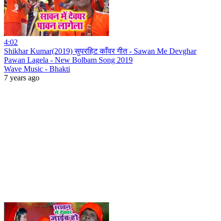
4:02
Shikhar Kumar(2019) सुपरहिट काँवर गीत - Sawan Me Devghar
Pawan Lagela - New Bolbam Song 2019
Wave Music - Bhakti
7 years ago