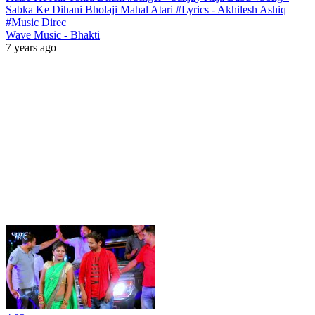
Sabka Ke Dihani Bholaji Mahal Atari #Lyrics - Akhilesh Ashiq
#Music Direc
Wave Music - Bhakti
7 years ago