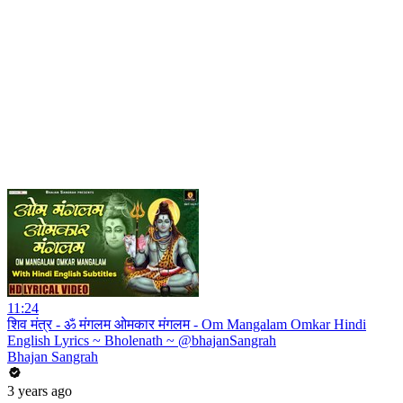
11:24
शिव मंत्र - ॐ मंगलम ओमकार मंगलम - Om Mangalam Omkar Hindi
English Lyrics ~ Bholenath ~ @bhajanSangrah
Bhajan Sangrah
3 years ago