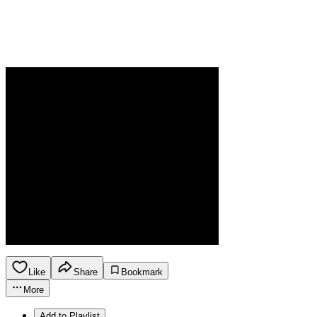
Like
Share
Bookmark
More
Add to Playlist