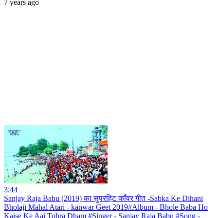
7 years ago
3:44
Sanjay Raja Babu (2019) का सुपरहिट काँवर गीत -Sabka Ke Dihani
Bholaji Mahal Atari - kanwar Geet 2019#Album - Bhole Baba Ho
Kaise Ke Aai Tohra Dham #Singer - Sanjay Raja Babu #Song -