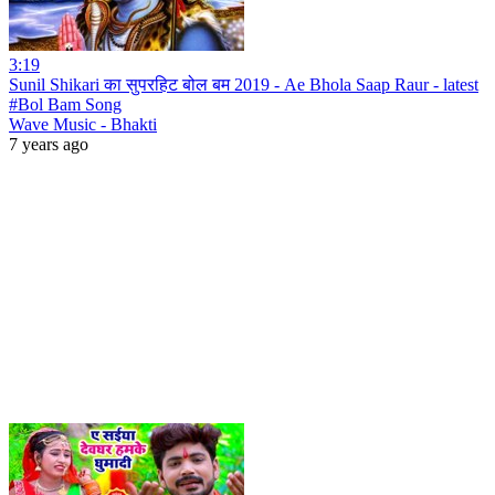
3:19
Sunil Shikari का सुपरहिट बोल बम 2019 - Ae Bhola Saap Raur - latest
#Bol Bam Song
Wave Music - Bhakti
7 years ago