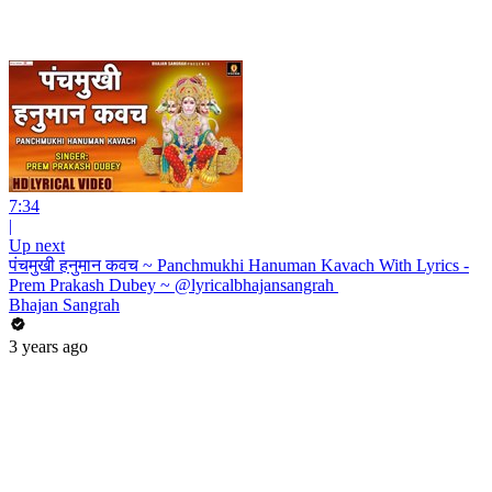
7:34
|
Up next
पंचमुखी हनुमान कवच ~ Panchmukhi Hanuman Kavach With Lyrics -
Prem Prakash Dubey ~ @lyricalbhajansangrah ​
Bhajan Sangrah
3 years ago