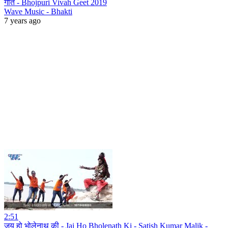
गीत - Bhojpuri Vivah Geet 2019
Wave Music - Bhakti
7 years ago
2:51
जय हो भोलेनाथ की - Jai Ho Bholenath Ki - Satish Kumar Malik -