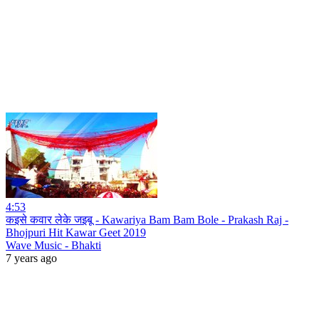
4:53
कइसे कवार लेके जइबू - Kawariya Bam Bam Bole - Prakash Raj -
Bhojpuri Hit Kawar Geet 2019
Wave Music - Bhakti
7 years ago