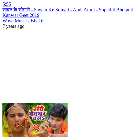
5:55
सावन के सोमारी - Sawan Ke Somari - Amit Amrit - Superhit Bhojpuri
Kanwar Geet 2019
Wave Music - Bhakti
7 years ago