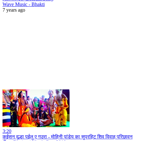
Wave Music - Bhakti
7 years ago
3:20
कईसन दूल्हा पईलु ए गउरा - मोहिनी पांडेय का सुपरहिट शिव विवाह परिछावन