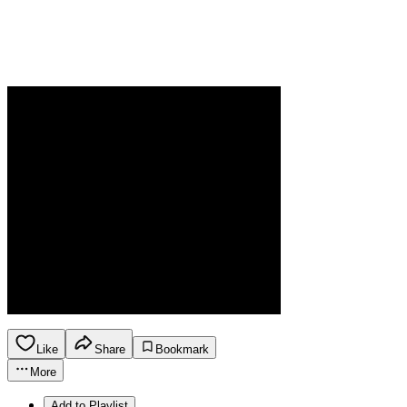
Like
Share
Bookmark
More
Add to Playlist