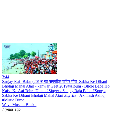
3:44
Sanjay Raja Babu (2019) का सुपरहिट काँवर गीत -Sabka Ke Dihani
Bholaji Mahal Atari - kanwar Geet 2019#Album - Bhole Baba Ho
Kaise Ke Aai Tohra Dham #Singer - Sanjay Raja Babu #Song -
Sabka Ke Dihani Bholaji Mahal Atari #Lyrics - Akhilesh Ashiq
#Music Direc
Wave Music - Bhakti
7 years ago