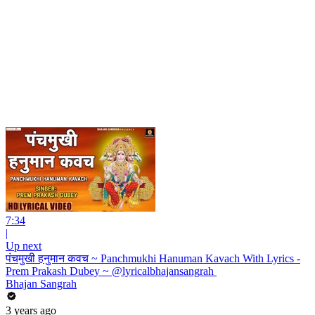
7:34
|
Up next
पंचमुखी हनुमान कवच ~ Panchmukhi Hanuman Kavach With Lyrics -
Prem Prakash Dubey ~ @lyricalbhajansangrah ​
Bhajan Sangrah
3 years ago