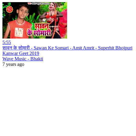
5:55
सावन के सोमारी - Sawan Ke Somari - Amit Amrit - Superhit Bhojpuri
Kanwar Geet 2019
Wave Music - Bhakti
7 years ago