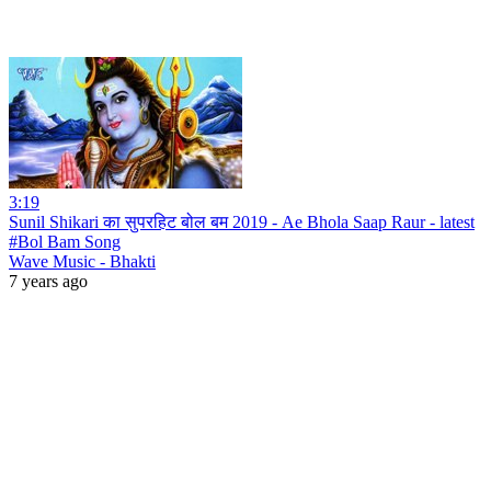
3:19
Sunil Shikari का सुपरहिट बोल बम 2019 - Ae Bhola Saap Raur - latest
#Bol Bam Song
Wave Music - Bhakti
7 years ago