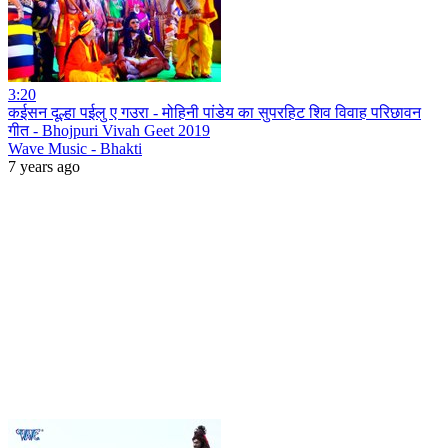
3:20
कईसन दूल्हा पईलु ए गउरा - मोहिनी पांडेय का सुपरहिट शिव विवाह परिछावन
गीत - Bhojpuri Vivah Geet 2019
Wave Music - Bhakti
7 years ago