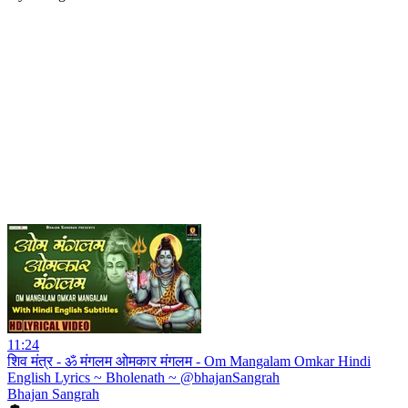
11:24
शिव मंत्र - ॐ मंगलम ओमकार मंगलम - Om Mangalam Omkar Hindi
English Lyrics ~ Bholenath ~ @bhajanSangrah
Bhajan Sangrah