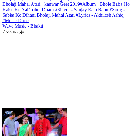
Bholaji Mahal Atari - kanwar Geet 2019#Album - Bhole Baba Ho
Kaise Ke Aai Tohra Dham #Singer - Sanjay Raja Babu #Song -
Sabka Ke Dihani Bholaji Mahal Atari #Lyrics - Akhilesh Ashiq
#Music Direc
Wave Music - Bhakti
7 years ago