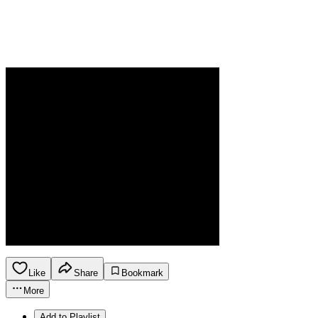
Like
Share
Bookmark
More
Add to Playlist