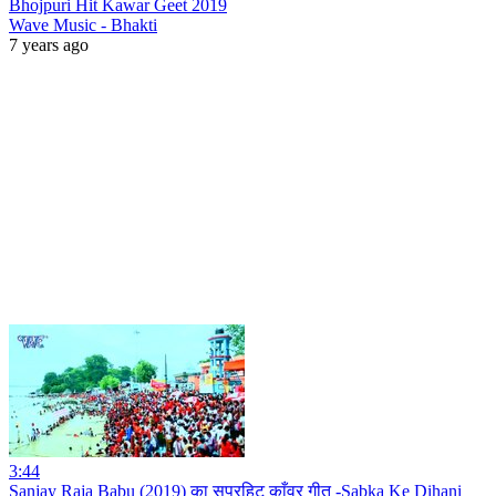
Bhojpuri Hit Kawar Geet 2019
Wave Music - Bhakti
7 years ago
3:44
Sanjay Raja Babu (2019) का सुपरहिट काँवर गीत -Sabka Ke Dihani