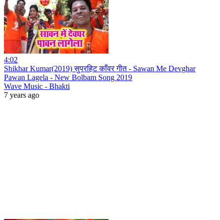
4:02
Shikhar Kumar(2019) सुपरहिट काँवर गीत - Sawan Me Devghar
Pawan Lagela - New Bolbam Song 2019
Wave Music - Bhakti
7 years ago