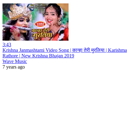
3:43
Krishna Janmashtami Video Song | कान्हा तेरी मुरलिया | Karishma
Rathore | New Krishna Bhajan 2019
Wave Music
7 years ago