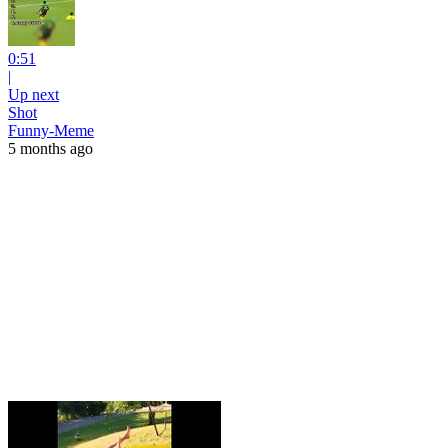
0:51
|
Up next
Shot
Funny-Meme
5 months ago