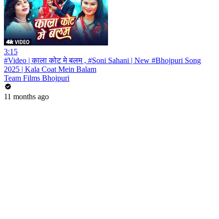
3:15
#Video | काला कोट मे बलम , #Soni Sahani | New #Bhojpuri Song
2025 | Kala Coat Mein Balam
Team Films Bhojpuri
11 months ago