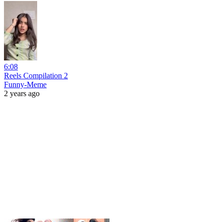
6:08
Reels Compilation 2
Funny-Meme
2 years ago