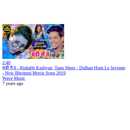
2:40
घड़ी में 8 - Rishabh Kashyap, Tanu Shree - Dulhan Hum Le Jayenge
- New Bhojpuri Movie Song 2019
Wave Music
7 years ago