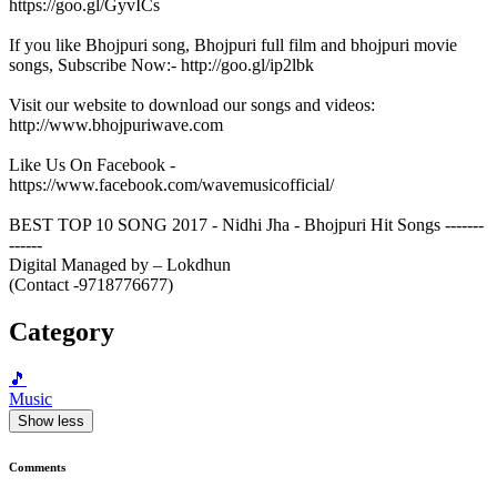
https://goo.gl/GyvICs
If you like Bhojpuri song, Bhojpuri full film and bhojpuri movie
songs, Subscribe Now:- http://goo.gl/ip2lbk
Visit our website to download our songs and videos:
http://www.bhojpuriwave.com
Like Us On Facebook -
https://www.facebook.com/wavemusicofficial/
BEST TOP 10 SONG 2017 - Nidhi Jha - Bhojpuri Hit Songs -------
------
Digital Managed by – Lokdhun
(Contact -9718776677)
Category
🎵
Music
Show less
Comments