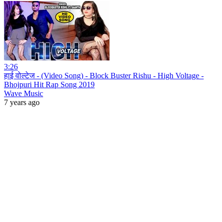
3:26
हाई वोल्टेज - (Video Song) - Block Buster Rishu - High Voltage -
Bhojpuri Hit Rap Song 2019
Wave Music
7 years ago