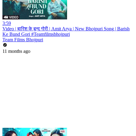
3:59
Video | बारिश के बून्द गोरी | Amit Arya | New Bhojpuri Song | Barish
Ke Bund Gori #Teamfilmsbhojpuri
Team Films Bhojpuri
11 months ago