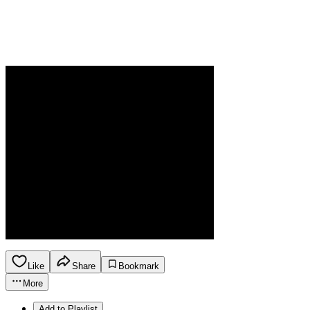
Like
Share
Bookmark
More
Add to Playlist