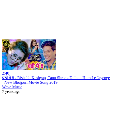
2:40
घड़ी में 8 - Rishabh Kashyap, Tanu Shree - Dulhan Hum Le Jayenge
- New Bhojpuri Movie Song 2019
Wave Music
7 years ago