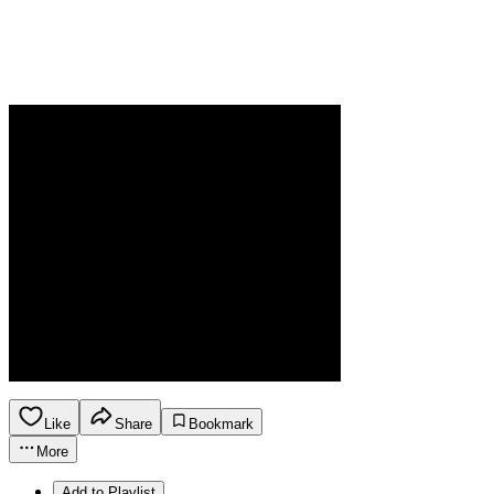
Like
Share
Bookmark
More
Add to Playlist