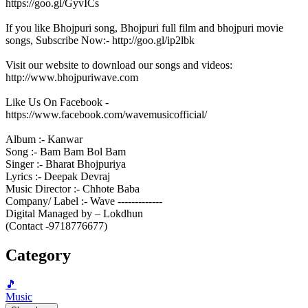
https://goo.gl/GyvICs
If you like Bhojpuri song, Bhojpuri full film and bhojpuri movie
songs, Subscribe Now:- http://goo.gl/ip2lbk
Visit our website to download our songs and videos:
http://www.bhojpuriwave.com
Like Us On Facebook -
https://www.facebook.com/wavemusicofficial/
Album :- Kanwar
Song :- Bam Bam Bol Bam
Singer :- Bharat Bhojpuriya
Lyrics :- Deepak Devraj
Music Director :- Chhote Baba
Company/ Label :- Wave -------------
Digital Managed by – Lokdhun
(Contact -9718776677)
Category
🎵
Music