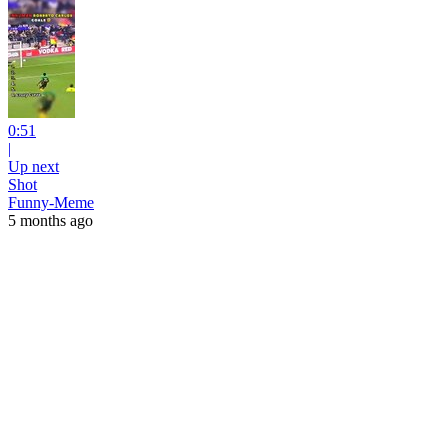
0:51
|
Up next
Shot
Funny-Meme
5 months ago