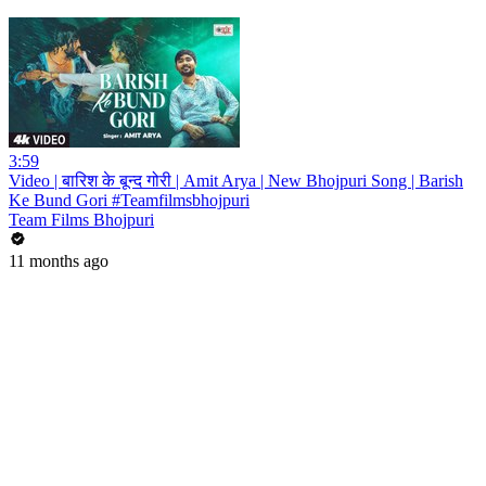
3:59
Video | बारिश के बून्द गोरी | Amit Arya | New Bhojpuri Song | Barish
Ke Bund Gori #Teamfilmsbhojpuri
Team Films Bhojpuri
11 months ago