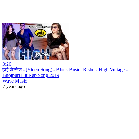
3:26
हाई वोल्टेज - (Video Song) - Block Buster Rishu - High Voltage -
Bhojpuri Hit Rap Song 2019
Wave Music
7 years ago