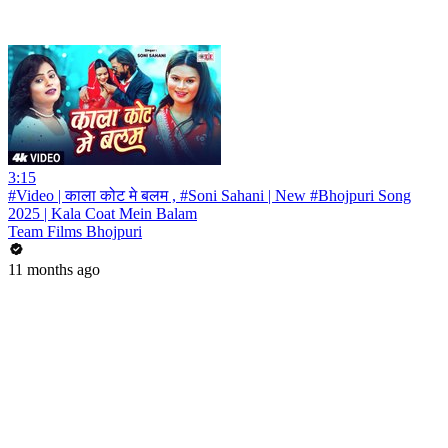
3:15
#Video | काला कोट मे बलम , #Soni Sahani | New #Bhojpuri Song
2025 | Kala Coat Mein Balam
Team Films Bhojpuri
11 months ago