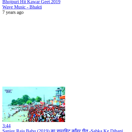
Bhojpuri Hit Kawar Geet 2019
Wave Music - Bhakti
7 years ago
3:44
Sanjay Raja Babu (2019) का सुपरहिट काँवर गीत -Sabka Ke Dihani