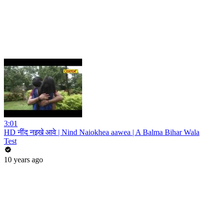
3:01
HD नींद नइखे आवे | Nind Naiokhea aawea | A Balma Bihar Wala
Test
10 years ago