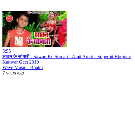
5:55
सावन के सोमारी - Sawan Ke Somari - Amit Amrit - Superhit Bhojpuri
Kanwar Geet 2019
Wave Music - Bhakti
7 years ago