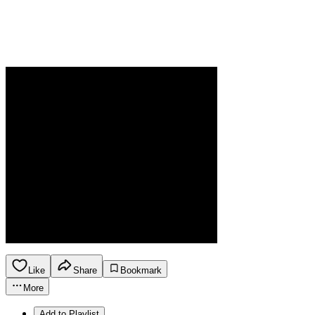
Like
Share
Bookmark
More
Add to Playlist