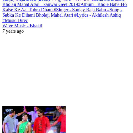
Bholaji Mahal Atari - kanwar Geet 2019#Album - Bhole Baba Ho
Kaise Ke Aai Tohra Dham #Singer - Sanjay Raja Babu #Song -
Sabka Ke Dihani Bholaji Mahal Atari #Lyrics - Akhilesh Ashiq
#Music Direc
Wave Music - Bhakti
7 years ago