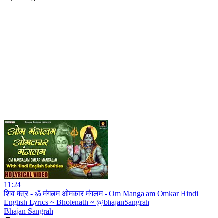
11:24
शिव मंत्र - ॐ मंगलम ओमकार मंगलम - Om Mangalam Omkar Hindi
English Lyrics ~ Bholenath ~ @bhajanSangrah
Bhajan Sangrah