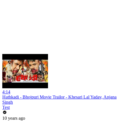
4:14
Hathkadi - Bhojpuri Movie Trailor - Khesari Lal Yadav, Anjana
Singh
Test
10 years ago