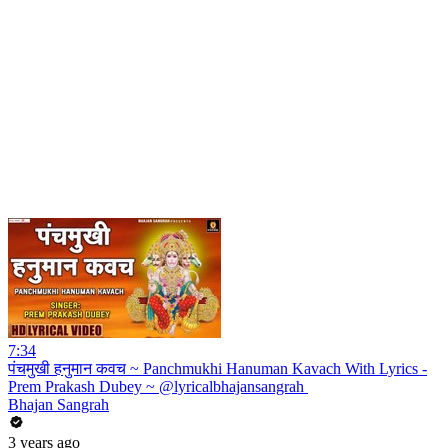
7:34
पंचमुखी हनुमान कवच ~ Panchmukhi Hanuman Kavach With Lyrics -
Prem Prakash Dubey ~ @lyricalbhajansangrah ​
Bhajan Sangrah
3 years ago