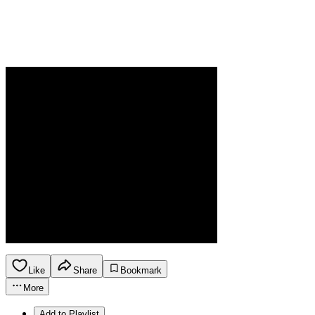
Like
Share
Bookmark
More
Add to Playlist