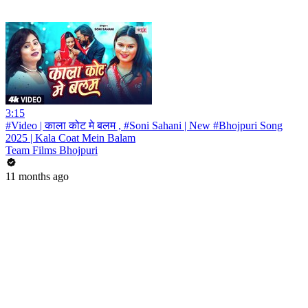
3:15
#Video | काला कोट मे बलम , #Soni Sahani | New #Bhojpuri Song
2025 | Kala Coat Mein Balam
Team Films Bhojpuri
11 months ago