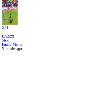
0:51
|
Up next
Shot
Funny-Meme
5 months ago