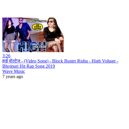
3:26
हाई वोल्टेज - (Video Song) - Block Buster Rishu - High Voltage -
Bhojpuri Hit Rap Song 2019
Wave Music
7 years ago