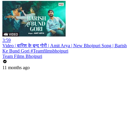
3:59
Video | बारिश के बून्द गोरी | Amit Arya | New Bhojpuri Song | Barish
Ke Bund Gori #Teamfilmsbhojpuri
Team Films Bhojpuri
11 months ago