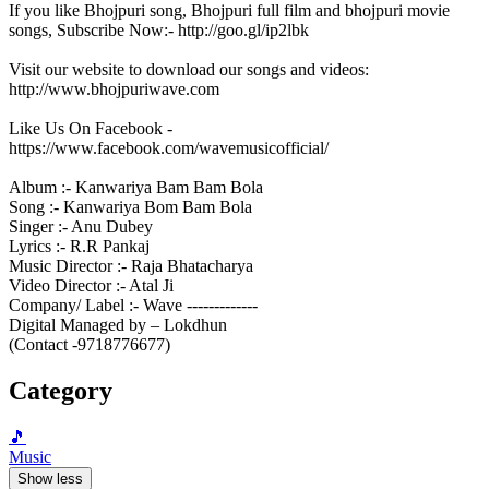
If you like Bhojpuri song, Bhojpuri full film and bhojpuri movie
songs, Subscribe Now:- http://goo.gl/ip2lbk
Visit our website to download our songs and videos:
http://www.bhojpuriwave.com
Like Us On Facebook -
https://www.facebook.com/wavemusicofficial/
Album :- Kanwariya Bam Bam Bola
Song :- Kanwariya Bom Bam Bola
Singer :- Anu Dubey
Lyrics :- R.R Pankaj
Music Director :- Raja Bhatacharya
Video Director :- Atal Ji
Company/ Label :- Wave -------------
Digital Managed by – Lokdhun
(Contact -9718776677)
Category
🎵
Music
Show less