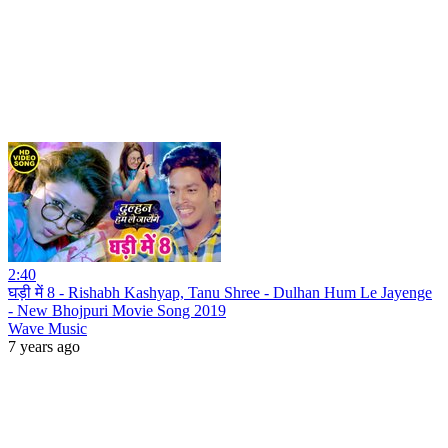
2:40
घड़ी में 8 - Rishabh Kashyap, Tanu Shree - Dulhan Hum Le Jayenge
- New Bhojpuri Movie Song 2019
Wave Music
7 years ago