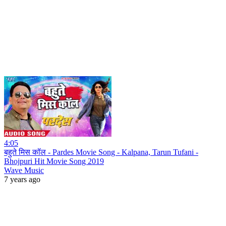
4:05
बहुते मिस कॉल - Pardes Movie Song - Kalpana, Tarun Tufani -
Bhojpuri Hit Movie Song 2019
Wave Music
7 years ago