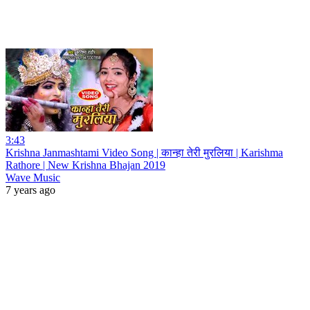
3:43
Krishna Janmashtami Video Song | कान्हा तेरी मुरलिया | Karishma
Rathore | New Krishna Bhajan 2019
Wave Music
7 years ago