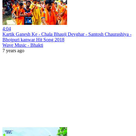
4:04
Kartik Ganesh Ke - Chala Bhauji Devghar - Santosh Chaurashiya -
Bhojpuri kanwar Hit Song 2018
Wave Music - Bhakti
7 years ago