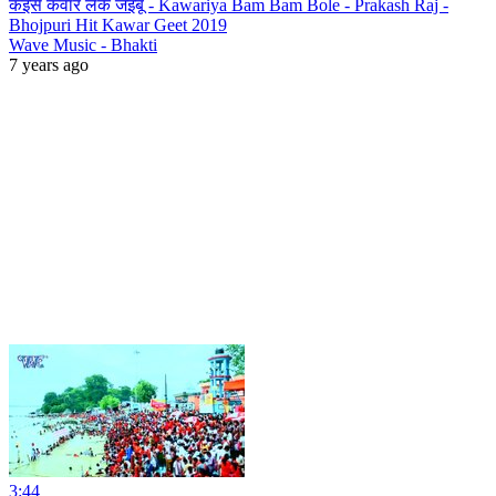
कइसे कवार लेके जइबू - Kawariya Bam Bam Bole - Prakash Raj -
Bhojpuri Hit Kawar Geet 2019
Wave Music - Bhakti
7 years ago
3:44