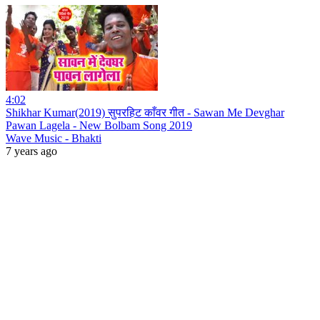
4:02
Shikhar Kumar(2019) सुपरहिट काँवर गीत - Sawan Me Devghar
Pawan Lagela - New Bolbam Song 2019
Wave Music - Bhakti
7 years ago