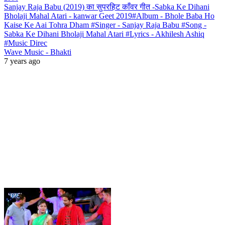
Sanjay Raja Babu (2019) का सुपरहिट काँवर गीत -Sabka Ke Dihani
Bholaji Mahal Atari - kanwar Geet 2019#Album - Bhole Baba Ho
Kaise Ke Aai Tohra Dham #Singer - Sanjay Raja Babu #Song -
Sabka Ke Dihani Bholaji Mahal Atari #Lyrics - Akhilesh Ashiq
#Music Direc
Wave Music - Bhakti
7 years ago