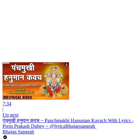
7:34
|
Up next
पंचमुखी हनुमान कवच ~ Panchmukhi Hanuman Kavach With Lyrics -
Prem Prakash Dubey ~ @lyricalbhajansangrah ​
Bhajan Sangrah