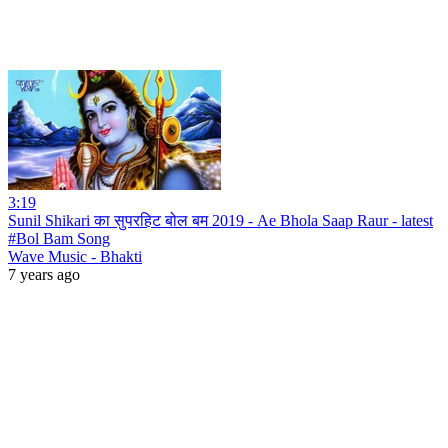
3:19
Sunil Shikari का सुपरहिट बोल बम 2019 - Ae Bhola Saap Raur - latest
#Bol Bam Song
Wave Music - Bhakti
7 years ago