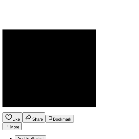
Like
Share
Bookmark
More
Add to Playlist