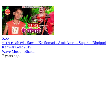
5:55
सावन के सोमारी - Sawan Ke Somari - Amit Amrit - Superhit Bhojpuri
Kanwar Geet 2019
Wave Music - Bhakti
7 years ago