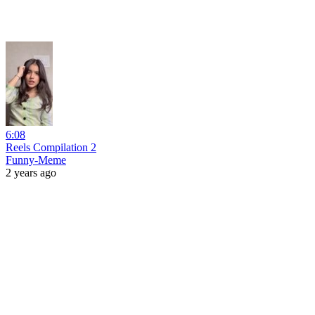
6:08
Reels Compilation 2
Funny-Meme
2 years ago