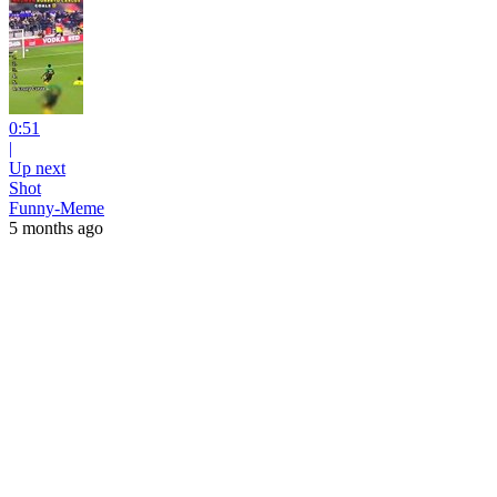
0:51
|
Up next
Shot
Funny-Meme
5 months ago