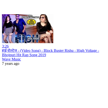
3:26
हाई वोल्टेज - (Video Song) - Block Buster Rishu - High Voltage -
Bhojpuri Hit Rap Song 2019
Wave Music
7 years ago