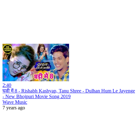
2:40
घड़ी में 8 - Rishabh Kashyap, Tanu Shree - Dulhan Hum Le Jayenge
- New Bhojpuri Movie Song 2019
Wave Music
7 years ago