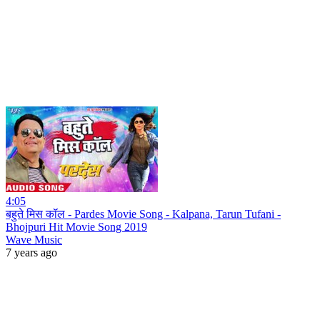
4:05
बहुते मिस कॉल - Pardes Movie Song - Kalpana, Tarun Tufani -
Bhojpuri Hit Movie Song 2019
Wave Music
7 years ago