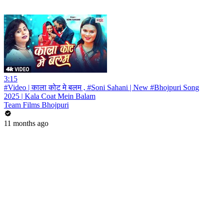
3:15
#Video | काला कोट मे बलम , #Soni Sahani | New #Bhojpuri Song
2025 | Kala Coat Mein Balam
Team Films Bhojpuri
11 months ago