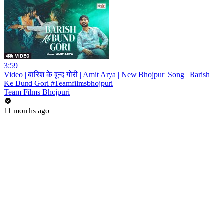
3:59
Video | बारिश के बून्द गोरी | Amit Arya | New Bhojpuri Song | Barish
Ke Bund Gori #Teamfilmsbhojpuri
Team Films Bhojpuri
11 months ago