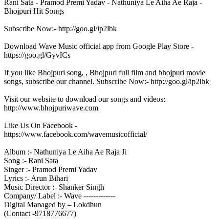
Rani Sata - Pramod Premi Yadav - Nathuniya Le Aiha Ae Raja -
Bhojpuri Hit Songs
Subscribe Now:- http://goo.gl/ip2lbk
Download Wave Music official app from Google Play Store -
https://goo.gl/GyvICs
If you like Bhojpuri song, , Bhojpuri full film and bhojpuri movie
songs, subscribe our channel. Subscribe Now:- http://goo.gl/ip2lbk
Visit our website to download our songs and videos:
http://www.bhojpuriwave.com
Like Us On Facebook -
https://www.facebook.com/wavemusicofficial/
Album :- Nathuniya Le Aiha Ae Raja Ji
Song :- Rani Sata
Singer :- Pramod Premi Yadav
Lyrics :- Arun Bihari
Music Director :- Shanker Singh
Company/ Label :- Wave -------------
Digital Managed by – Lokdhun
(Contact -9718776677)