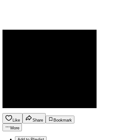
Like
Share
Bookmark
More
Add to Playlist