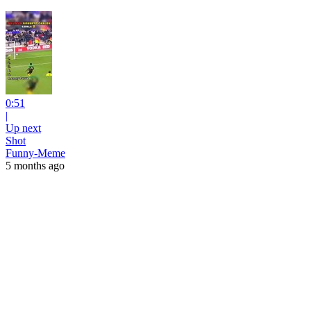
0:51
|
Up next
Shot
Funny-Meme
5 months ago