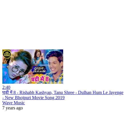
2:40
घड़ी में 8 - Rishabh Kashyap, Tanu Shree - Dulhan Hum Le Jayenge
- New Bhojpuri Movie Song 2019
Wave Music
7 years ago