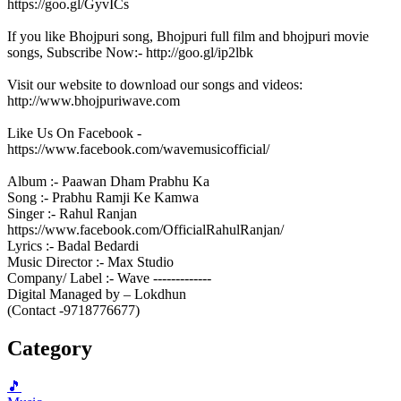
https://goo.gl/GyvICs
If you like Bhojpuri song, Bhojpuri full film and bhojpuri movie
songs, Subscribe Now:- http://goo.gl/ip2lbk
Visit our website to download our songs and videos:
http://www.bhojpuriwave.com
Like Us On Facebook -
https://www.facebook.com/wavemusicofficial/
Album :- Paawan Dham Prabhu Ka
Song :- Prabhu Ramji Ke Kamwa
Singer :- Rahul Ranjan
https://www.facebook.com/OfficialRahulRanjan/
Lyrics :- Badal Bedardi
Music Director :- Max Studio
Company/ Label :- Wave -------------
Digital Managed by – Lokdhun
(Contact -9718776677)
Category
🎵