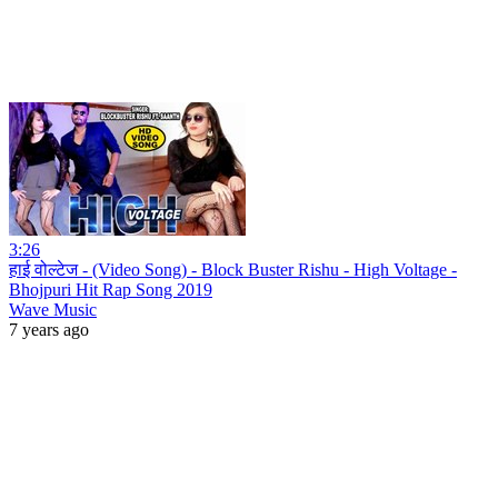
3:26
हाई वोल्टेज - (Video Song) - Block Buster Rishu - High Voltage -
Bhojpuri Hit Rap Song 2019
Wave Music
7 years ago