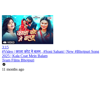
3:15
#Video | काला कोट मे बलम , #Soni Sahani | New #Bhojpuri Song
2025 | Kala Coat Mein Balam
Team Films Bhojpuri
11 months ago