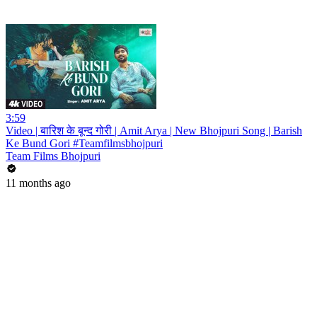
3:59
Video | बारिश के बून्द गोरी | Amit Arya | New Bhojpuri Song | Barish
Ke Bund Gori #Teamfilmsbhojpuri
Team Films Bhojpuri
11 months ago