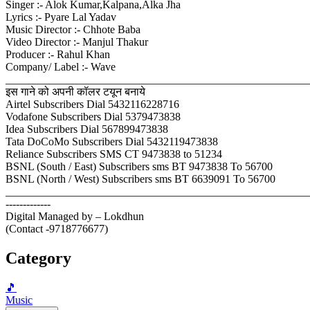
Singer :- Alok Kumar,Kalpana,Alka Jha
Lyrics :- Pyare Lal Yadav
Music Director :- Chhote Baba
Video Director :- Manjul Thakur
Producer :- Rahul Khan
Company/ Label :- Wave
_______________________________________________________
इस गाने को अपनी कॉलर टयून बनाये
Airtel Subscribers Dial 5432116228716
Vodafone Subscribers Dial 5379473838
Idea Subscribers Dial 567899473838
Tata DoCoMo Subscribers Dial 5432119473838
Reliance Subscribers SMS CT 9473838 to 51234
BSNL (South / East) Subscribers sms BT 9473838 To 56700
BSNL (North / West) Subscribers sms BT 6639091 To 56700
_______________________________________________________
-------------
Digital Managed by – Lokdhun
(Contact -9718776677)
Category
🎵
Music