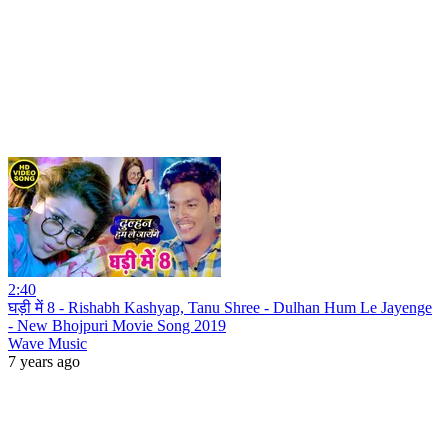
2:40
घड़ी में 8 - Rishabh Kashyap, Tanu Shree - Dulhan Hum Le Jayenge
- New Bhojpuri Movie Song 2019
Wave Music
7 years ago