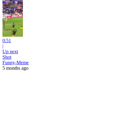
0:51
|
Up next
Shot
Funny-Meme
5 months ago