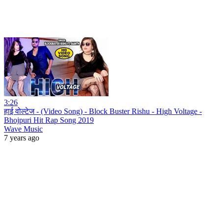
3:26
हाई वोल्टेज - (Video Song) - Block Buster Rishu - High Voltage -
Bhojpuri Hit Rap Song 2019
Wave Music
7 years ago