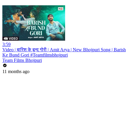
3:59
Video | बारिश के बून्द गोरी | Amit Arya | New Bhojpuri Song | Barish
Ke Bund Gori #Teamfilmsbhojpuri
Team Films Bhojpuri
11 months ago