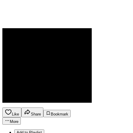
Like
Share
Bookmark
More
Add to Playlist