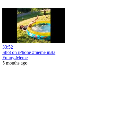
33:52
Shot on iPhone #meme insta
Funny-Meme
5 months ago