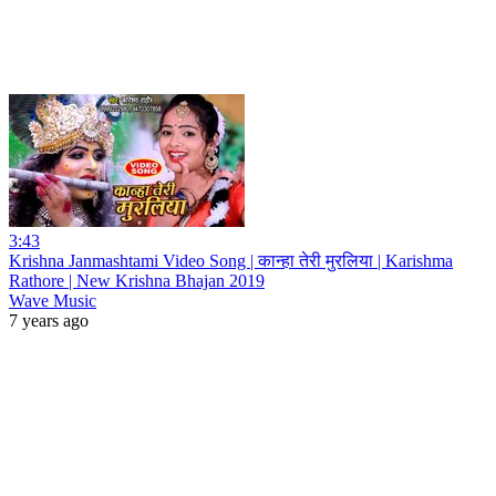
3:43
Krishna Janmashtami Video Song | कान्हा तेरी मुरलिया | Karishma
Rathore | New Krishna Bhajan 2019
Wave Music
7 years ago