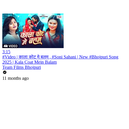
3:15
#Video | काला कोट मे बलम , #Soni Sahani | New #Bhojpuri Song
2025 | Kala Coat Mein Balam
Team Films Bhojpuri
11 months ago