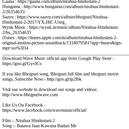
Gaana : https://gaana.com/album/nirahua-hindustani-2
Hungama : http://www.hungama.com/album/nirahua-hindustani-
2/26354635/
Saavn : https://www.saavn.com/s/album/bhojpuri/Nirahua-
Hindustani-2-2017/YX,HtC-Unrg_
Wynk Music : https://wynk.in/music/album/Nirahua-Hindustani-
2/hu_26354635
iTunes : https://itunes.apple.com/in/album/nirahua-hindustani-2-
original-motion-picture-soundtrack/1318079581?app=itunes&ign-
mpt=uo%3D4
_______________________________________________________
Download Wave Music official app from Google Play Store -
https://goo.gl/GyvICs
If you like Bhojpuri song, Bhojpuri full film and bhojpuri movie
songs, Subscribe Now:- http://goo.gl/ip2lbk
Visit our website to download our songs and videos:
http://www.bhojpuriwave.com
Like Us On Facebook -
https://www.facebook.com/wavemusicofficial/
Film :- Nirahua Hindustani-2
Song :- Batawa Jaan Kawana Badari Me