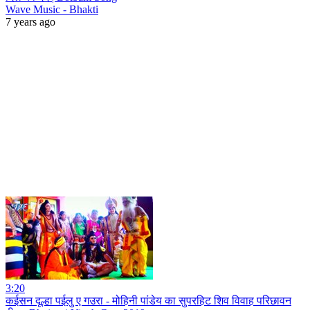
Wave Music - Bhakti
7 years ago
3:20
कईसन दूल्हा पईलु ए गउरा - मोहिनी पांडेय का सुपरहिट शिव विवाह परिछावन