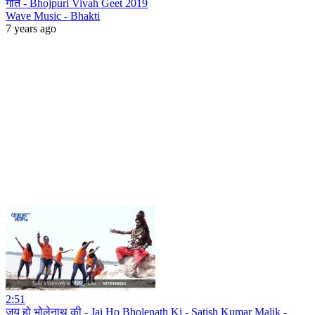
गीत - Bhojpuri Vivah Geet 2019
Wave Music - Bhakti
7 years ago
2:51
जय हो भोलेनाथ की - Jai Ho Bholenath Ki - Satish Kumar Malik -