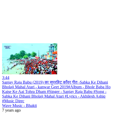
3:44
Sanjay Raja Babu (2019) का सुपरहिट काँवर गीत -Sabka Ke Dihani
Bholaji Mahal Atari - kanwar Geet 2019#Album - Bhole Baba Ho
Kaise Ke Aai Tohra Dham #Singer - Sanjay Raja Babu #Song -
Sabka Ke Dihani Bholaji Mahal Atari #Lyrics - Akhilesh Ashiq
#Music Direc
Wave Music - Bhakti
7 years ago