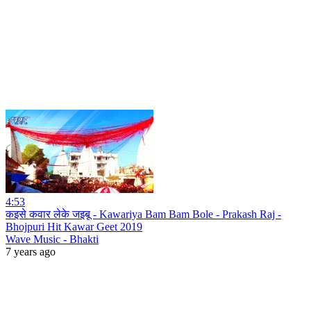
4:53
कइसे कवार लेके जइबू - Kawariya Bam Bam Bole - Prakash Raj -
Bhojpuri Hit Kawar Geet 2019
Wave Music - Bhakti
7 years ago