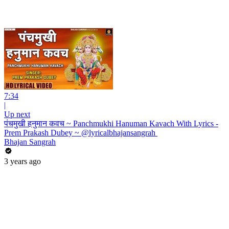
7:34
|
Up next
पंचमुखी हनुमान कवच ~ Panchmukhi Hanuman Kavach With Lyrics -
Prem Prakash Dubey ~ @lyricalbhajansangrah ​
Bhajan Sangrah
3 years ago