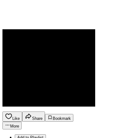
Like
Share
Bookmark
More
Add to Playlist