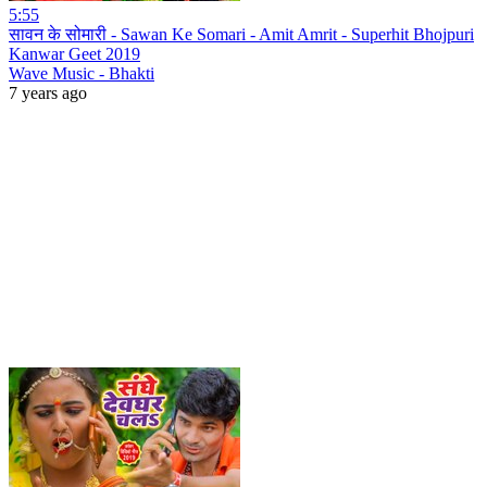
5:55
सावन के सोमारी - Sawan Ke Somari - Amit Amrit - Superhit Bhojpuri
Kanwar Geet 2019
Wave Music - Bhakti
7 years ago