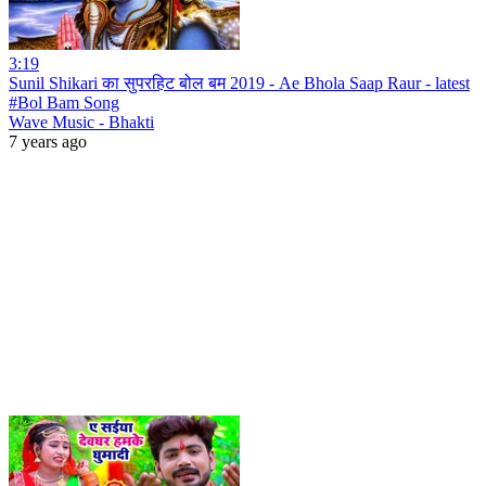
3:19
Sunil Shikari का सुपरहिट बोल बम 2019 - Ae Bhola Saap Raur - latest
#Bol Bam Song
Wave Music - Bhakti
7 years ago