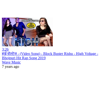
3:26
हाई वोल्टेज - (Video Song) - Block Buster Rishu - High Voltage -
Bhojpuri Hit Rap Song 2019
Wave Music
7 years ago