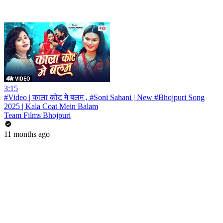
3:15
#Video | काला कोट मे बलम , #Soni Sahani | New #Bhojpuri Song
2025 | Kala Coat Mein Balam
Team Films Bhojpuri
11 months ago