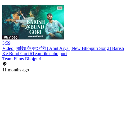
3:59
Video | बारिश के बून्द गोरी | Amit Arya | New Bhojpuri Song | Barish
Ke Bund Gori #Teamfilmsbhojpuri
Team Films Bhojpuri
11 months ago