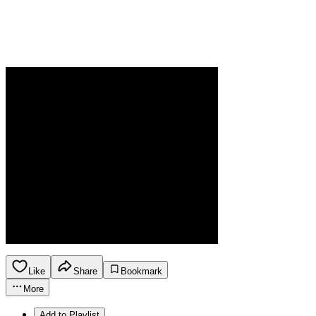
Like
Share
Bookmark
More
Add to Playlist