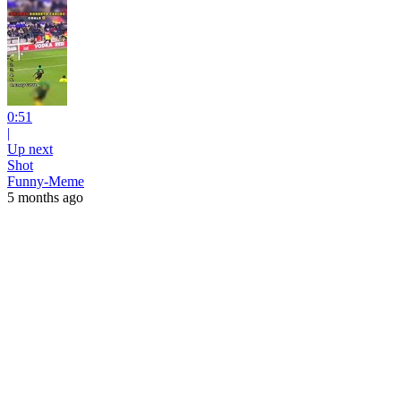
0:51
|
Up next
Shot
Funny-Meme
5 months ago