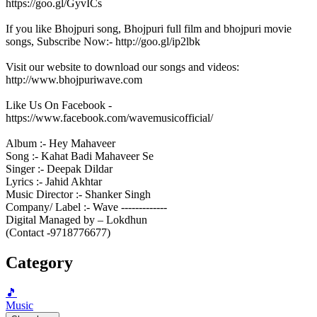
https://goo.gl/GyvICs
If you like Bhojpuri song, Bhojpuri full film and bhojpuri movie
songs, Subscribe Now:- http://goo.gl/ip2lbk
Visit our website to download our songs and videos:
http://www.bhojpuriwave.com
Like Us On Facebook -
https://www.facebook.com/wavemusicofficial/
Album :- Hey Mahaveer
Song :- Kahat Badi Mahaveer Se
Singer :- Deepak Dildar
Lyrics :- Jahid Akhtar
Music Director :- Shanker Singh
Company/ Label :- Wave -------------
Digital Managed by – Lokdhun
(Contact -9718776677)
Category
🎵
Music