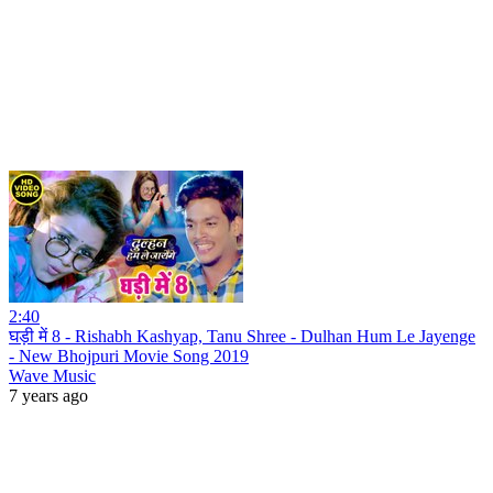
2:40
घड़ी में 8 - Rishabh Kashyap, Tanu Shree - Dulhan Hum Le Jayenge
- New Bhojpuri Movie Song 2019
Wave Music
7 years ago