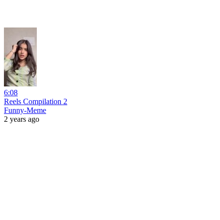
6:08
Reels Compilation 2
Funny-Meme
2 years ago