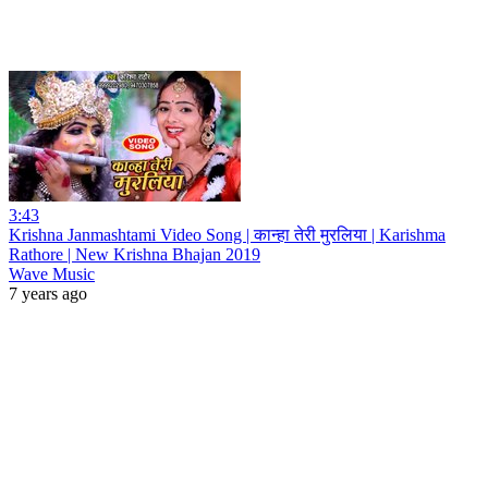
3:43
Krishna Janmashtami Video Song | कान्हा तेरी मुरलिया | Karishma
Rathore | New Krishna Bhajan 2019
Wave Music
7 years ago