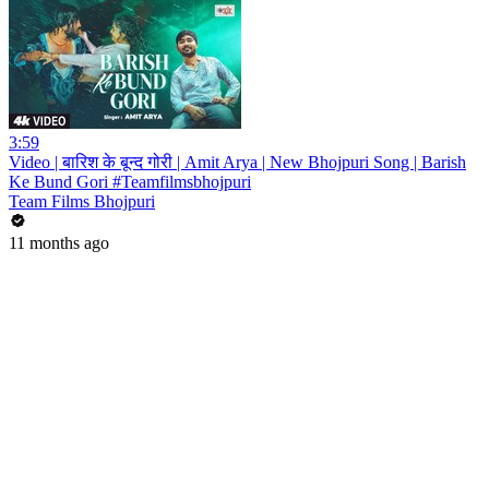
3:59
Video | बारिश के बून्द गोरी | Amit Arya | New Bhojpuri Song | Barish
Ke Bund Gori #Teamfilmsbhojpuri
Team Films Bhojpuri
11 months ago