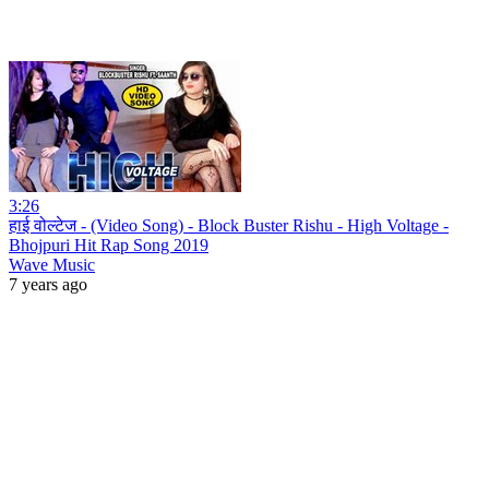
3:26
हाई वोल्टेज - (Video Song) - Block Buster Rishu - High Voltage -
Bhojpuri Hit Rap Song 2019
Wave Music
7 years ago