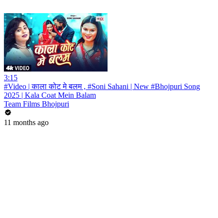
3:15
#Video | काला कोट मे बलम , #Soni Sahani | New #Bhojpuri Song
2025 | Kala Coat Mein Balam
Team Films Bhojpuri
11 months ago