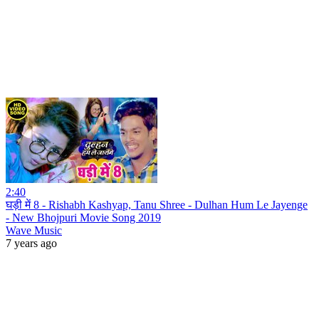
2:40
घड़ी में 8 - Rishabh Kashyap, Tanu Shree - Dulhan Hum Le Jayenge
- New Bhojpuri Movie Song 2019
Wave Music
7 years ago