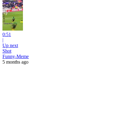
0:51
|
Up next
Shot
Funny-Meme
5 months ago