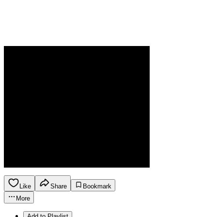
Like
Share
Bookmark
More
Add to Playlist