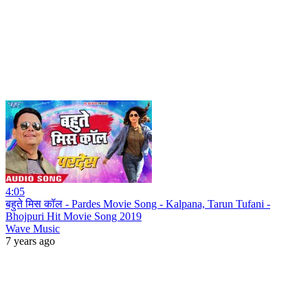
4:05
बहुते मिस कॉल - Pardes Movie Song - Kalpana, Tarun Tufani -
Bhojpuri Hit Movie Song 2019
Wave Music
7 years ago