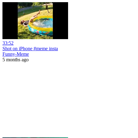
33:52
Shot on iPhone #meme insta
Funny-Meme
5 months ago