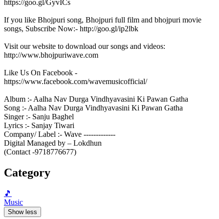
https://goo.gl/GyvICs
If you like Bhojpuri song, Bhojpuri full film and bhojpuri movie
songs, Subscribe Now:- http://goo.gl/ip2lbk
Visit our website to download our songs and videos:
http://www.bhojpuriwave.com
Like Us On Facebook -
https://www.facebook.com/wavemusicofficial/
Album :- Aalha Nav Durga Vindhyavasini Ki Pawan Gatha
Song :- Aalha Nav Durga Vindhyavasini Ki Pawan Gatha
Singer :- Sanju Baghel
Lyrics :- Sanjay Tiwari
Company/ Label :- Wave -------------
Digital Managed by – Lokdhun
(Contact -9718776677)
Category
🎵
Music
Show less