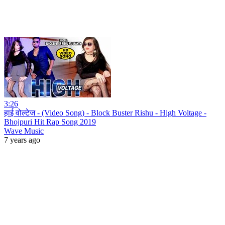
3:26
हाई वोल्टेज - (Video Song) - Block Buster Rishu - High Voltage -
Bhojpuri Hit Rap Song 2019
Wave Music
7 years ago