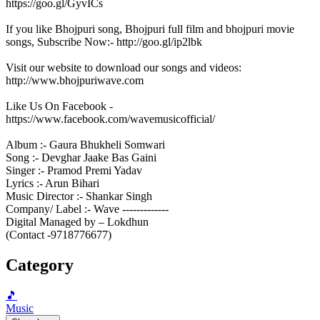
https://goo.gl/GyvICs
If you like Bhojpuri song, Bhojpuri full film and bhojpuri movie
songs, Subscribe Now:- http://goo.gl/ip2lbk
Visit our website to download our songs and videos:
http://www.bhojpuriwave.com
Like Us On Facebook -
https://www.facebook.com/wavemusicofficial/
Album :- Gaura Bhukheli Somwari
Song :- Devghar Jaake Bas Gaini
Singer :- Pramod Premi Yadav
Lyrics :- Arun Bihari
Music Director :- Shankar Singh
Company/ Label :- Wave -------------
Digital Managed by – Lokdhun
(Contact -9718776677)
Category
🎵
Music