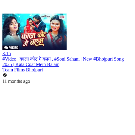
3:15
#Video | काला कोट मे बलम , #Soni Sahani | New #Bhojpuri Song
2025 | Kala Coat Mein Balam
Team Films Bhojpuri
11 months ago