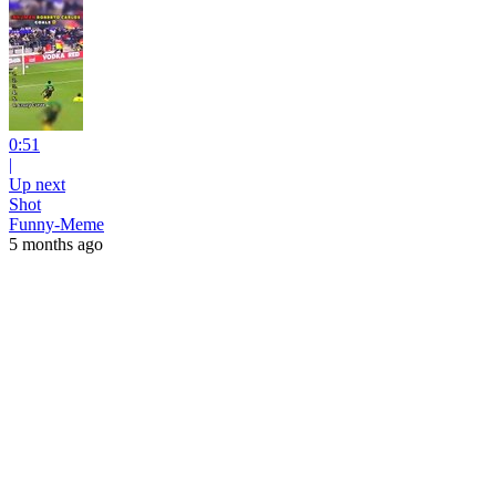
0:51
|
Up next
Shot
Funny-Meme
5 months ago