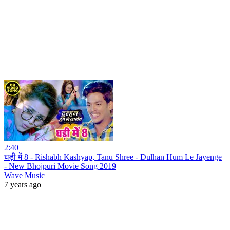
2:40
घड़ी में 8 - Rishabh Kashyap, Tanu Shree - Dulhan Hum Le Jayenge
- New Bhojpuri Movie Song 2019
Wave Music
7 years ago