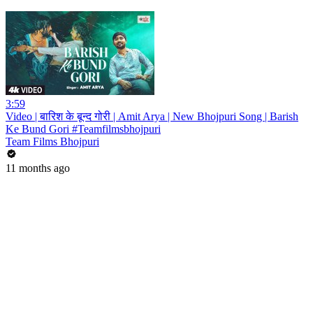
3:59
Video | बारिश के बून्द गोरी | Amit Arya | New Bhojpuri Song | Barish
Ke Bund Gori #Teamfilmsbhojpuri
Team Films Bhojpuri
11 months ago