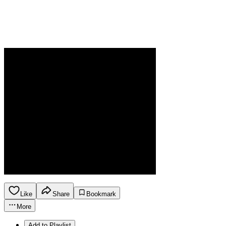
Like
Share
Bookmark
More
Add to Playlist