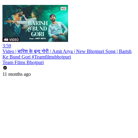
3:59
Video | बारिश के बून्द गोरी | Amit Arya | New Bhojpuri Song | Barish
Ke Bund Gori #Teamfilmsbhojpuri
Team Films Bhojpuri
11 months ago