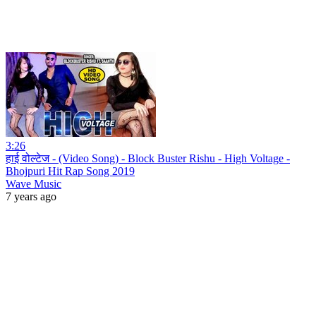
3:26
हाई वोल्टेज - (Video Song) - Block Buster Rishu - High Voltage -
Bhojpuri Hit Rap Song 2019
Wave Music
7 years ago