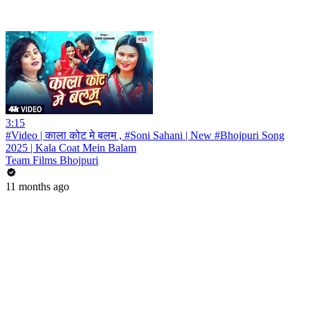
3:15
#Video | काला कोट मे बलम , #Soni Sahani | New #Bhojpuri Song
2025 | Kala Coat Mein Balam
Team Films Bhojpuri
11 months ago