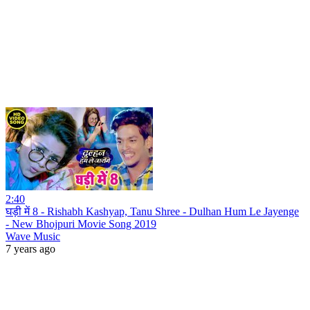
2:40
घड़ी में 8 - Rishabh Kashyap, Tanu Shree - Dulhan Hum Le Jayenge
- New Bhojpuri Movie Song 2019
Wave Music
7 years ago