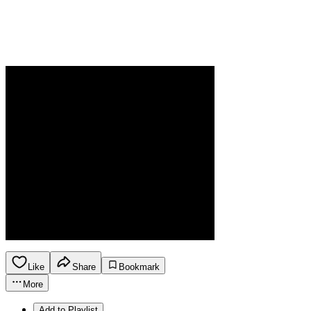
Like
Share
Bookmark
More
Add to Playlist