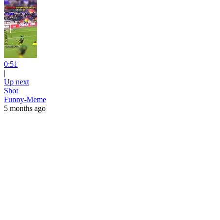
0:51
|
Up next
Shot
Funny-Meme
5 months ago