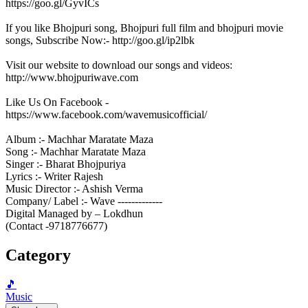
https://goo.gl/GyvICs
If you like Bhojpuri song, Bhojpuri full film and bhojpuri movie
songs, Subscribe Now:- http://goo.gl/ip2lbk
Visit our website to download our songs and videos:
http://www.bhojpuriwave.com
Like Us On Facebook -
https://www.facebook.com/wavemusicofficial/
Album :- Machhar Maratate Maza
Song :- Machhar Maratate Maza
Singer :- Bharat Bhojpuriya
Lyrics :- Writer Rajesh
Music Director :- Ashish Verma
Company/ Label :- Wave -------------
Digital Managed by – Lokdhun
(Contact -9718776677)
Category
🎵
Music