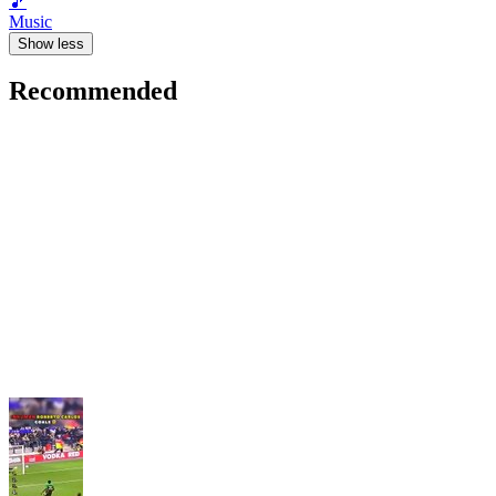
🎵
Music
Show less
Recommended