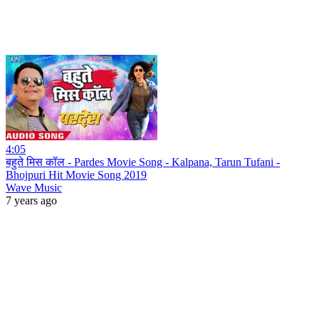
4:05
बहुते मिस कॉल - Pardes Movie Song - Kalpana, Tarun Tufani -
Bhojpuri Hit Movie Song 2019
Wave Music
7 years ago