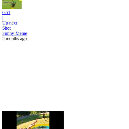
0:51
|
Up next
Shot
Funny-Meme
5 months ago