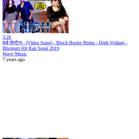
3:26
हाई वोल्टेज - (Video Song) - Block Buster Rishu - High Voltage -
Bhojpuri Hit Rap Song 2019
Wave Music
7 years ago