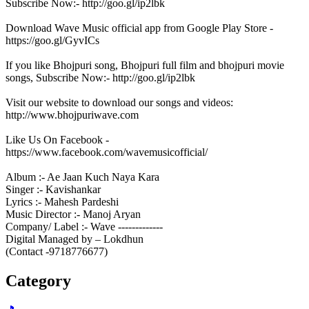
Subscribe Now:- http://goo.gl/ip2lbk
Download Wave Music official app from Google Play Store -
https://goo.gl/GyvICs
If you like Bhojpuri song, Bhojpuri full film and bhojpuri movie
songs, Subscribe Now:- http://goo.gl/ip2lbk
Visit our website to download our songs and videos:
http://www.bhojpuriwave.com
Like Us On Facebook -
https://www.facebook.com/wavemusicofficial/
Album :- Ae Jaan Kuch Naya Kara
Singer :- Kavishankar
Lyrics :- Mahesh Pardeshi
Music Director :- Manoj Aryan
Company/ Label :- Wave -------------
Digital Managed by – Lokdhun
(Contact -9718776677)
Category