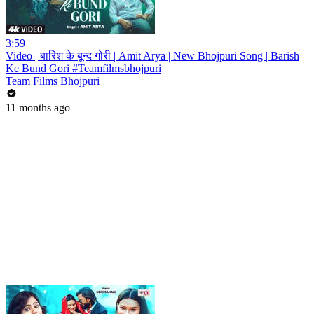
3:59
Video | बारिश के बून्द गोरी | Amit Arya | New Bhojpuri Song | Barish
Ke Bund Gori #Teamfilmsbhojpuri
Team Films Bhojpuri
11 months ago