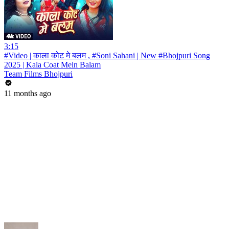
3:15
#Video | काला कोट मे बलम , #Soni Sahani | New #Bhojpuri Song
2025 | Kala Coat Mein Balam
Team Films Bhojpuri
11 months ago