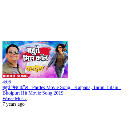
4:05
बहुते मिस कॉल - Pardes Movie Song - Kalpana, Tarun Tufani -
Bhojpuri Hit Movie Song 2019
Wave Music
7 years ago