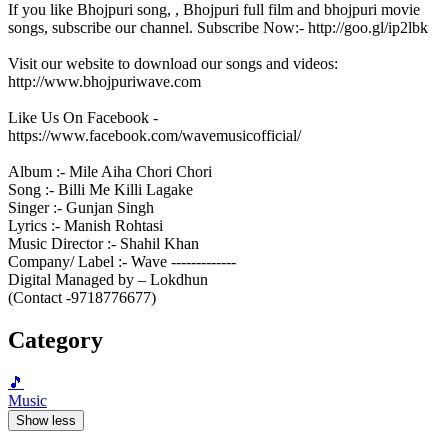
If you like Bhojpuri song, , Bhojpuri full film and bhojpuri movie
songs, subscribe our channel. Subscribe Now:- http://goo.gl/ip2lbk
Visit our website to download our songs and videos:
http://www.bhojpuriwave.com
Like Us On Facebook -
https://www.facebook.com/wavemusicofficial/
Album :- Mile Aiha Chori Chori
Song :- Billi Me Killi Lagake
Singer :- Gunjan Singh
Lyrics :- Manish Rohtasi
Music Director :- Shahil Khan
Company/ Label :- Wave -------------
Digital Managed by – Lokdhun
(Contact -9718776677)
Category
🎵
Music
Show less