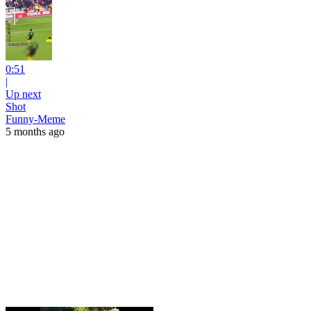
0:51
|
Up next
Shot
Funny-Meme
5 months ago