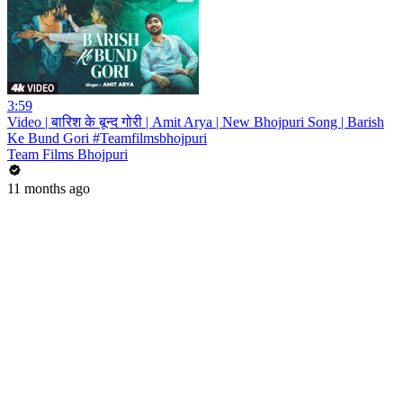
3:59
Video | बारिश के बून्द गोरी | Amit Arya | New Bhojpuri Song | Barish
Ke Bund Gori #Teamfilmsbhojpuri
Team Films Bhojpuri
11 months ago