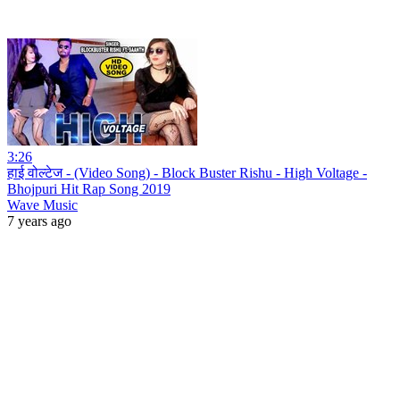
3:26
हाई वोल्टेज - (Video Song) - Block Buster Rishu - High Voltage -
Bhojpuri Hit Rap Song 2019
Wave Music
7 years ago