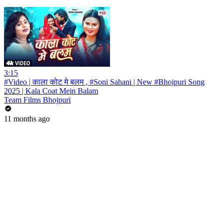
3:15
#Video | काला कोट मे बलम , #Soni Sahani | New #Bhojpuri Song
2025 | Kala Coat Mein Balam
Team Films Bhojpuri
11 months ago