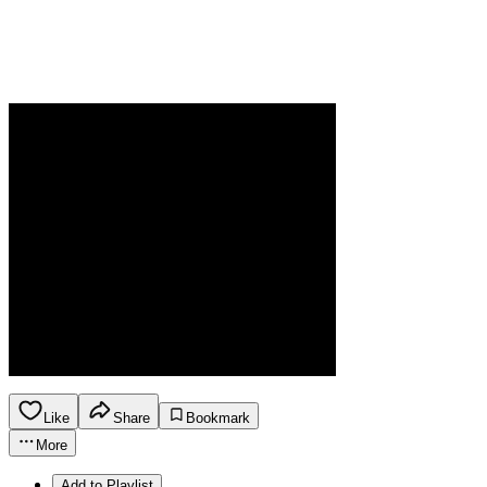
Like
Share
Bookmark
More
Add to Playlist