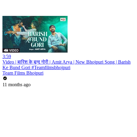
3:59
Video | बारिश के बून्द गोरी | Amit Arya | New Bhojpuri Song | Barish
Ke Bund Gori #Teamfilmsbhojpuri
Team Films Bhojpuri
11 months ago