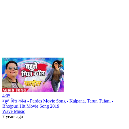
4:05
बहुते मिस कॉल - Pardes Movie Song - Kalpana, Tarun Tufani -
Bhojpuri Hit Movie Song 2019
Wave Music
7 years ago