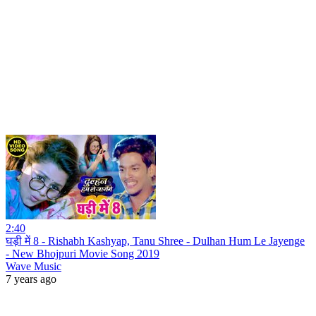
2:40
घड़ी में 8 - Rishabh Kashyap, Tanu Shree - Dulhan Hum Le Jayenge
- New Bhojpuri Movie Song 2019
Wave Music
7 years ago