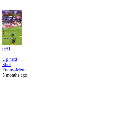
0:51
|
Up next
Shot
Funny-Meme
5 months ago