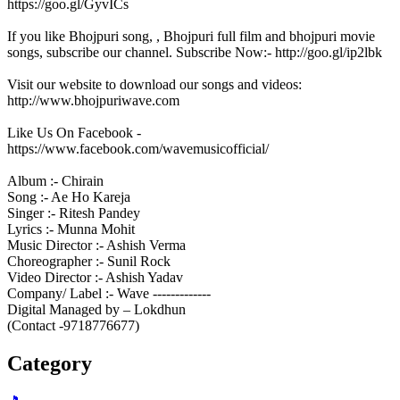
https://goo.gl/GyvICs
If you like Bhojpuri song, , Bhojpuri full film and bhojpuri movie
songs, subscribe our channel. Subscribe Now:- http://goo.gl/ip2lbk
Visit our website to download our songs and videos:
http://www.bhojpuriwave.com
Like Us On Facebook -
https://www.facebook.com/wavemusicofficial/
Album :- Chirain
Song :- Ae Ho Kareja
Singer :- Ritesh Pandey
Lyrics :- Munna Mohit
Music Director :- Ashish Verma
Choreographer :- Sunil Rock
Video Director :- Ashish Yadav
Company/ Label :- Wave -------------
Digital Managed by – Lokdhun
(Contact -9718776677)
Category