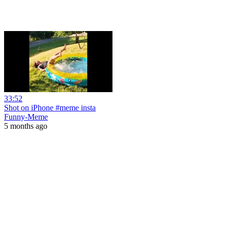
33:52
Shot on iPhone #meme insta
Funny-Meme
5 months ago