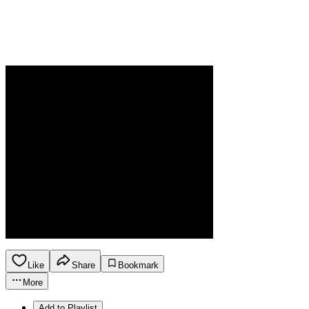
Like
Share
Bookmark
More
Add to Playlist