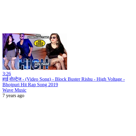
3:26
हाई वोल्टेज - (Video Song) - Block Buster Rishu - High Voltage -
Bhojpuri Hit Rap Song 2019
Wave Music
7 years ago