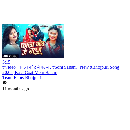
3:15
#Video | काला कोट मे बलम , #Soni Sahani | New #Bhojpuri Song
2025 | Kala Coat Mein Balam
Team Films Bhojpuri
11 months ago