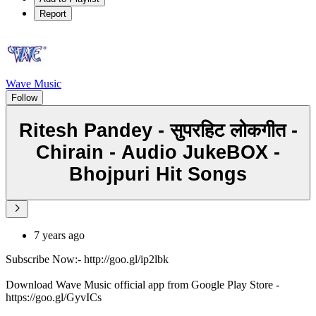
Report
Wave Music
Follow
Ritesh Pandey - सुपरहिट लोकगीत -
Chirain - Audio JukeBOX -
Bhojpuri Hit Songs
7 years ago
Subscribe Now:- http://goo.gl/ip2lbk
Download Wave Music official app from Google Play Store -
https://goo.gl/GyvICs