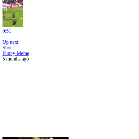
0:51
|
Up next
Shot
Funny-Meme
5 months ago