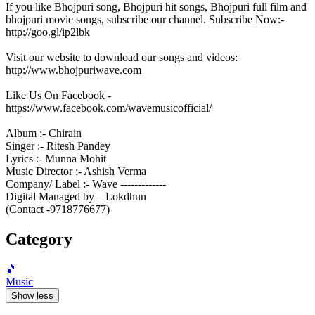
If you like Bhojpuri song, Bhojpuri hit songs, Bhojpuri full film and
bhojpuri movie songs, subscribe our channel. Subscribe Now:-
http://goo.gl/ip2lbk
Visit our website to download our songs and videos:
http://www.bhojpuriwave.com
Like Us On Facebook -
https://www.facebook.com/wavemusicofficial/
Album :- Chirain
Singer :- Ritesh Pandey
Lyrics :- Munna Mohit
Music Director :- Ashish Verma
Company/ Label :- Wave -------------
Digital Managed by – Lokdhun
(Contact -9718776677)
Category
🎵
Music
Show less