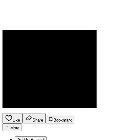
Like
Share
Bookmark
More
Add to Playlist