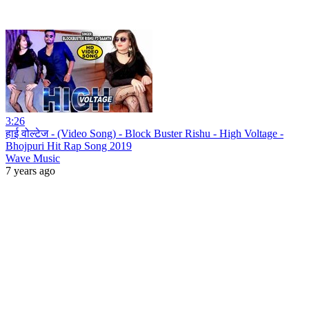
3:26
हाई वोल्टेज - (Video Song) - Block Buster Rishu - High Voltage -
Bhojpuri Hit Rap Song 2019
Wave Music
7 years ago