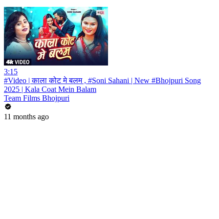
3:15
#Video | काला कोट मे बलम , #Soni Sahani | New #Bhojpuri Song
2025 | Kala Coat Mein Balam
Team Films Bhojpuri
11 months ago