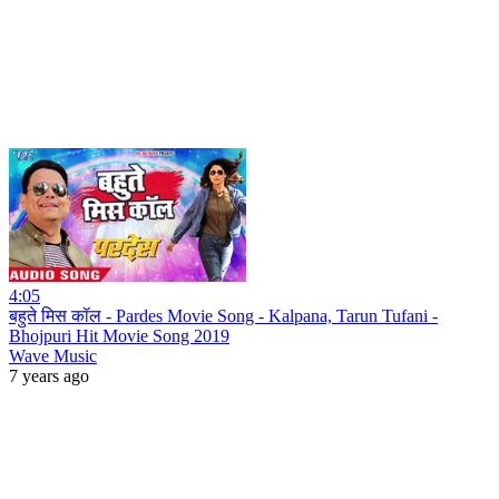
4:05
बहुते मिस कॉल - Pardes Movie Song - Kalpana, Tarun Tufani -
Bhojpuri Hit Movie Song 2019
Wave Music
7 years ago