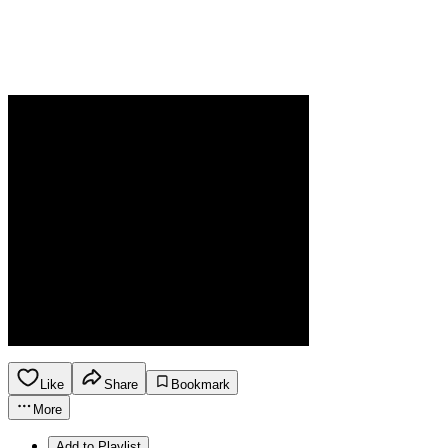
Like
Share
Bookmark
More
Add to Playlist