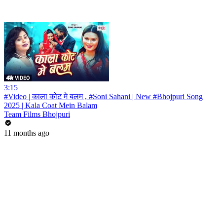
3:15
#Video | काला कोट मे बलम , #Soni Sahani | New #Bhojpuri Song
2025 | Kala Coat Mein Balam
Team Films Bhojpuri
11 months ago