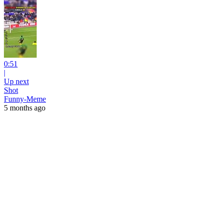
0:51
|
Up next
Shot
Funny-Meme
5 months ago