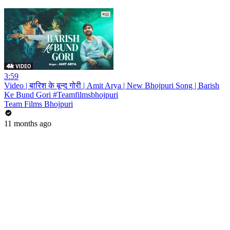
3:59
Video | बारिश के बून्द गोरी | Amit Arya | New Bhojpuri Song | Barish
Ke Bund Gori #Teamfilmsbhojpuri
Team Films Bhojpuri
11 months ago