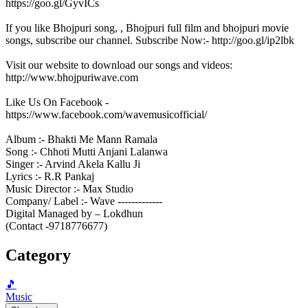
https://goo.gl/GyvICs
If you like Bhojpuri song, , Bhojpuri full film and bhojpuri movie
songs, subscribe our channel. Subscribe Now:- http://goo.gl/ip2lbk
Visit our website to download our songs and videos:
http://www.bhojpuriwave.com
Like Us On Facebook -
https://www.facebook.com/wavemusicofficial/
Album :- Bhakti Me Mann Ramala
Song :- Chhoti Mutti Anjani Lalanwa
Singer :- Arvind Akela Kallu Ji
Lyrics :- R.R Pankaj
Music Director :- Max Studio
Company/ Label :- Wave -------------
Digital Managed by – Lokdhun
(Contact -9718776677)
Category
🎵
Music