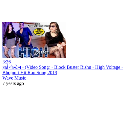
3:26
हाई वोल्टेज - (Video Song) - Block Buster Rishu - High Voltage -
Bhojpuri Hit Rap Song 2019
Wave Music
7 years ago