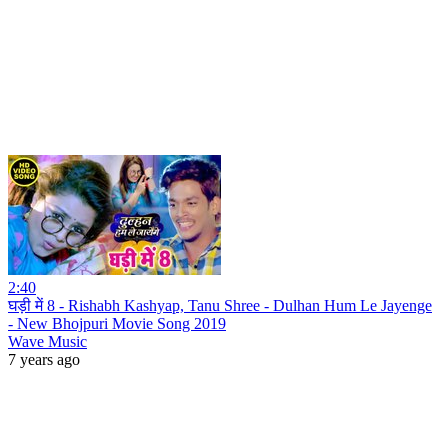
2:40
घड़ी में 8 - Rishabh Kashyap, Tanu Shree - Dulhan Hum Le Jayenge
- New Bhojpuri Movie Song 2019
Wave Music
7 years ago