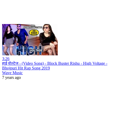
3:26
हाई वोल्टेज - (Video Song) - Block Buster Rishu - High Voltage -
Bhojpuri Hit Rap Song 2019
Wave Music
7 years ago