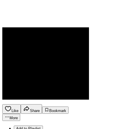
Like
Share
Bookmark
More
Add to Playlist