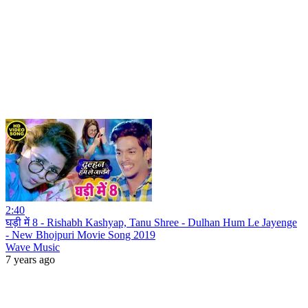
2:40
घड़ी में 8 - Rishabh Kashyap, Tanu Shree - Dulhan Hum Le Jayenge
- New Bhojpuri Movie Song 2019
Wave Music
7 years ago