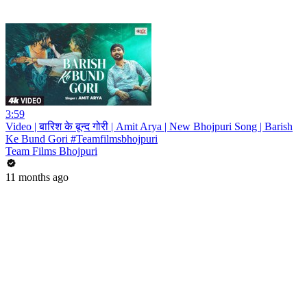
3:59
Video | बारिश के बून्द गोरी | Amit Arya | New Bhojpuri Song | Barish
Ke Bund Gori #Teamfilmsbhojpuri
Team Films Bhojpuri
11 months ago