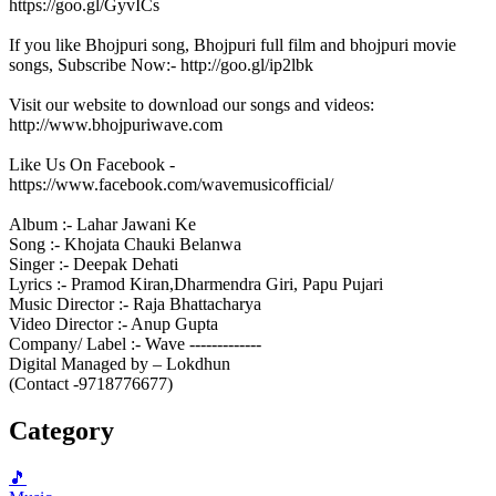
https://goo.gl/GyvICs
If you like Bhojpuri song, Bhojpuri full film and bhojpuri movie
songs, Subscribe Now:- http://goo.gl/ip2lbk
Visit our website to download our songs and videos:
http://www.bhojpuriwave.com
Like Us On Facebook -
https://www.facebook.com/wavemusicofficial/
Album :- Lahar Jawani Ke
Song :- Khojata Chauki Belanwa
Singer :- Deepak Dehati
Lyrics :- Pramod Kiran,Dharmendra Giri, Papu Pujari
Music Director :- Raja Bhattacharya
Video Director :- Anup Gupta
Company/ Label :- Wave -------------
Digital Managed by – Lokdhun
(Contact -9718776677)
Category
🎵