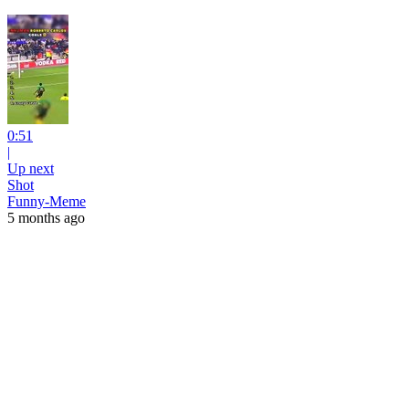
0:51
|
Up next
Shot
Funny-Meme
5 months ago