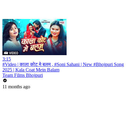
3:15
#Video | काला कोट मे बलम , #Soni Sahani | New #Bhojpuri Song
2025 | Kala Coat Mein Balam
Team Films Bhojpuri
11 months ago