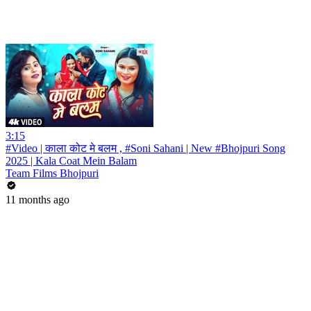
3:15
#Video | काला कोट मे बलम , #Soni Sahani | New #Bhojpuri Song
2025 | Kala Coat Mein Balam
Team Films Bhojpuri
11 months ago