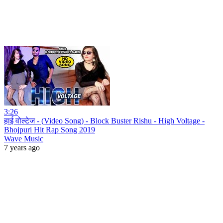
3:26
हाई वोल्टेज - (Video Song) - Block Buster Rishu - High Voltage -
Bhojpuri Hit Rap Song 2019
Wave Music
7 years ago