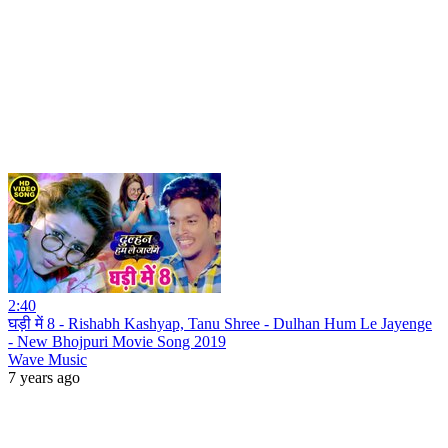
2:40
घड़ी में 8 - Rishabh Kashyap, Tanu Shree - Dulhan Hum Le Jayenge
- New Bhojpuri Movie Song 2019
Wave Music
7 years ago