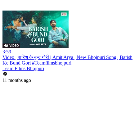
3:59
Video | बारिश के बून्द गोरी | Amit Arya | New Bhojpuri Song | Barish
Ke Bund Gori #Teamfilmsbhojpuri
Team Films Bhojpuri
11 months ago