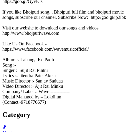
https://goo.gl/GyvICs
If you like Bhojpuri song, , Bhojpuri full film and bhojpuri movie
songs, subscribe our channel. Subscribe Now:- http://goo.gl/ip2lbk
Visit our website to download our songs and videos:
http://www.bhojpuriwave.com
Like Us On Facebook -
https://www.facebook.com/wavemusicofficial/
Album :- Lahanga Ke Padh
Song :-
Singer :- Sujit Rai Pinku
Lyrics :- Jitendra Patel Akela
Music Director :- Sanjay Saduaa
Video Director :- Ajit Rai Minku
Company/ Label :- Wave -------------
Digital Managed by – Lokdhun
(Contact -9718776677)
Category
🎵