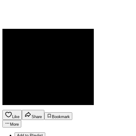
Like
Share
Bookmark
More
Add to Playlist