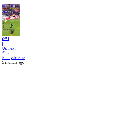
0:51
|
Up next
Shot
Funny-Meme
5 months ago