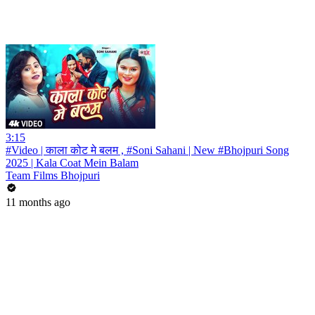
3:15
#Video | काला कोट मे बलम , #Soni Sahani | New #Bhojpuri Song
2025 | Kala Coat Mein Balam
Team Films Bhojpuri
11 months ago