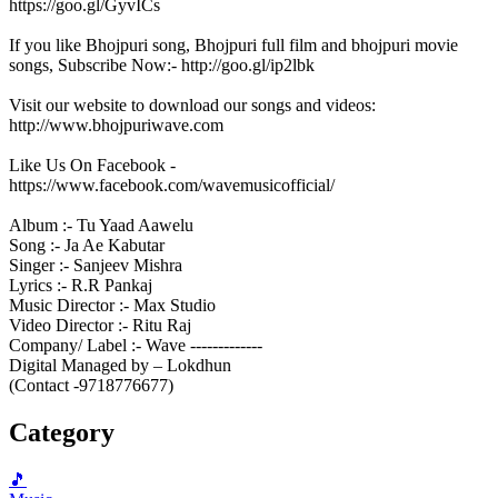
https://goo.gl/GyvICs
If you like Bhojpuri song, Bhojpuri full film and bhojpuri movie
songs, Subscribe Now:- http://goo.gl/ip2lbk
Visit our website to download our songs and videos:
http://www.bhojpuriwave.com
Like Us On Facebook -
https://www.facebook.com/wavemusicofficial/
Album :- Tu Yaad Aawelu
Song :- Ja Ae Kabutar
Singer :- Sanjeev Mishra
Lyrics :- R.R Pankaj
Music Director :- Max Studio
Video Director :- Ritu Raj
Company/ Label :- Wave -------------
Digital Managed by – Lokdhun
(Contact -9718776677)
Category
🎵