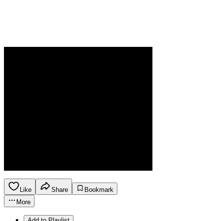
Like
Share
Bookmark
More
Add to Playlist