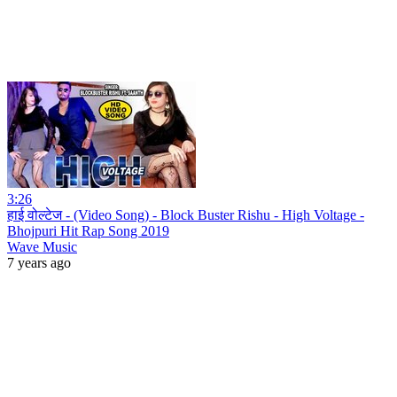
3:26
हाई वोल्टेज - (Video Song) - Block Buster Rishu - High Voltage -
Bhojpuri Hit Rap Song 2019
Wave Music
7 years ago