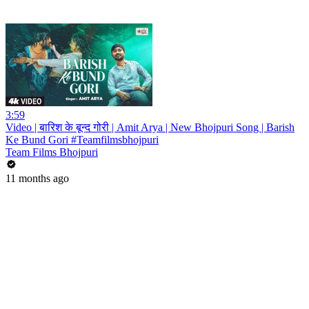
3:59
Video | बारिश के बून्द गोरी | Amit Arya | New Bhojpuri Song | Barish
Ke Bund Gori #Teamfilmsbhojpuri
Team Films Bhojpuri
11 months ago