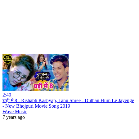
2:40
घड़ी में 8 - Rishabh Kashyap, Tanu Shree - Dulhan Hum Le Jayenge
- New Bhojpuri Movie Song 2019
Wave Music
7 years ago