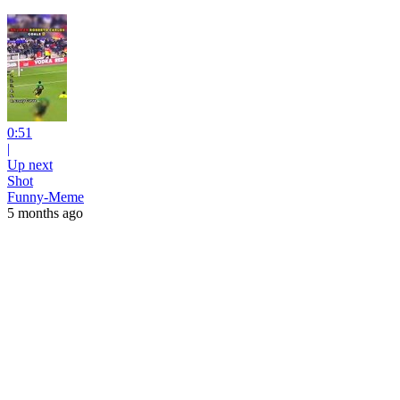
0:51
|
Up next
Shot
Funny-Meme
5 months ago