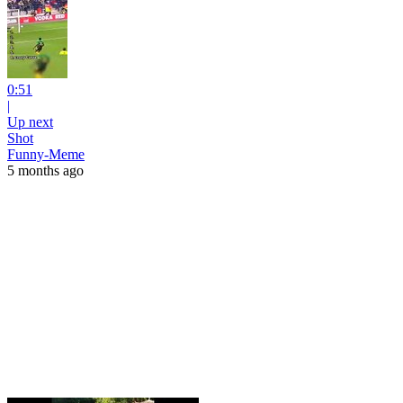
0:51
|
Up next
Shot
Funny-Meme
5 months ago