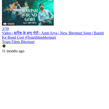
3:59
Video | बारिश के बून्द गोरी | Amit Arya | New Bhojpuri Song | Barish
Ke Bund Gori #Teamfilmsbhojpuri
Team Films Bhojpuri
11 months ago