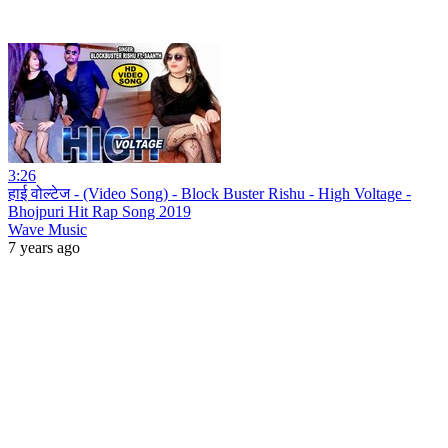
3:26
हाई वोल्टेज - (Video Song) - Block Buster Rishu - High Voltage -
Bhojpuri Hit Rap Song 2019
Wave Music
7 years ago