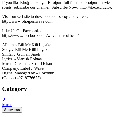
If you like Bhojpuri song, , Bhojpuri full film and bhojpuri movie
songs, subscribe our channel. Subscribe Now:- http://goo.gl/ip2lbk
Visit our website to download our songs and videos:
http://www.bhojpuriwave.com
Like Us On Facebook -
https://www.facebook.com/wavemusicofficial/
Album :- Bili Me Kili Lagake
Song :- Bili Me Killi Lagake
Singer :- Gunjan Singh
Lyrics :- Manish Rohtasi
Music Director :- Shahil Khan
Company/ Label :- Wave -------------
Digital Managed by – Lokdhun
(Contact -9718776677)
Category
🎵
Music
Show less