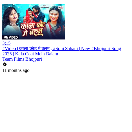
3:15
#Video | काला कोट मे बलम , #Soni Sahani | New #Bhojpuri Song
2025 | Kala Coat Mein Balam
Team Films Bhojpuri
11 months ago