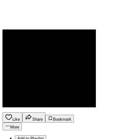
Like
Share
Bookmark
More
Add to Playlist