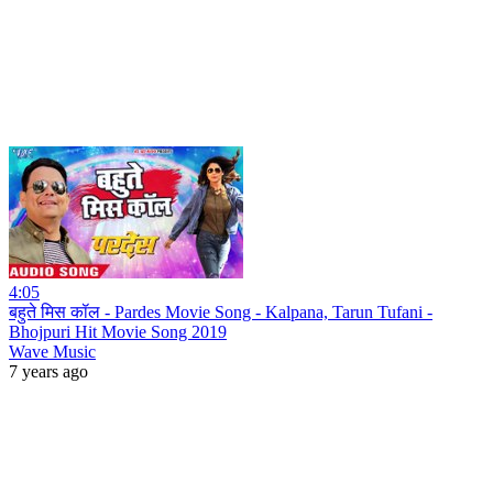
4:05
बहुते मिस कॉल - Pardes Movie Song - Kalpana, Tarun Tufani -
Bhojpuri Hit Movie Song 2019
Wave Music
7 years ago