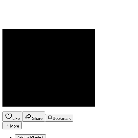
Like
Share
Bookmark
More
Add to Playlist