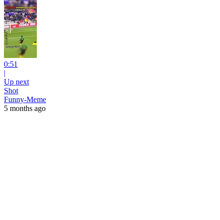
0:51
|
Up next
Shot
Funny-Meme
5 months ago