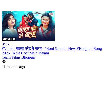
3:15
#Video | काला कोट मे बलम , #Soni Sahani | New #Bhojpuri Song
2025 | Kala Coat Mein Balam
Team Films Bhojpuri
11 months ago