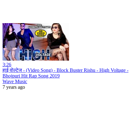
3:26
हाई वोल्टेज - (Video Song) - Block Buster Rishu - High Voltage -
Bhojpuri Hit Rap Song 2019
Wave Music
7 years ago