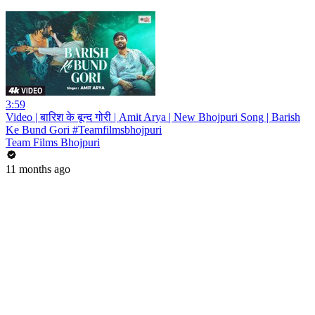
3:59
Video | बारिश के बून्द गोरी | Amit Arya | New Bhojpuri Song | Barish
Ke Bund Gori #Teamfilmsbhojpuri
Team Films Bhojpuri
11 months ago