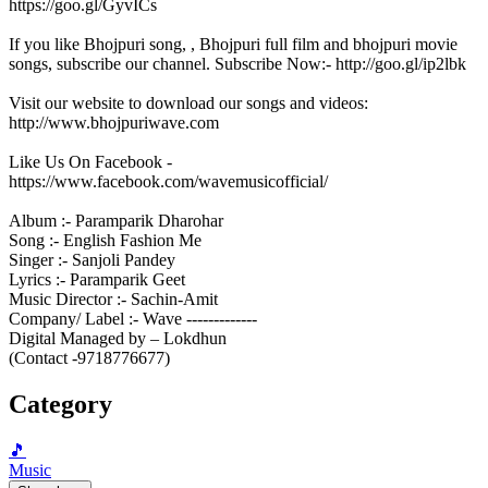
https://goo.gl/GyvICs
If you like Bhojpuri song, , Bhojpuri full film and bhojpuri movie
songs, subscribe our channel. Subscribe Now:- http://goo.gl/ip2lbk
Visit our website to download our songs and videos:
http://www.bhojpuriwave.com
Like Us On Facebook -
https://www.facebook.com/wavemusicofficial/
Album :- Paramparik Dharohar
Song :- English Fashion Me
Singer :- Sanjoli Pandey
Lyrics :- Paramparik Geet
Music Director :- Sachin-Amit
Company/ Label :- Wave -------------
Digital Managed by – Lokdhun
(Contact -9718776677)
Category
🎵
Music