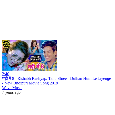
2:40
घड़ी में 8 - Rishabh Kashyap, Tanu Shree - Dulhan Hum Le Jayenge
- New Bhojpuri Movie Song 2019
Wave Music
7 years ago