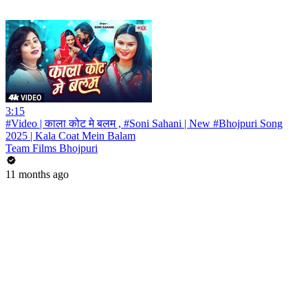
3:15
#Video | काला कोट मे बलम , #Soni Sahani | New #Bhojpuri Song
2025 | Kala Coat Mein Balam
Team Films Bhojpuri
11 months ago