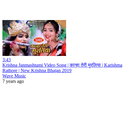
3:43
Krishna Janmashtami Video Song | कान्हा तेरी मुरलिया | Karishma
Rathore | New Krishna Bhajan 2019
Wave Music
7 years ago