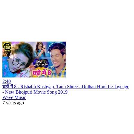
2:40
घड़ी में 8 - Rishabh Kashyap, Tanu Shree - Dulhan Hum Le Jayenge
- New Bhojpuri Movie Song 2019
Wave Music
7 years ago