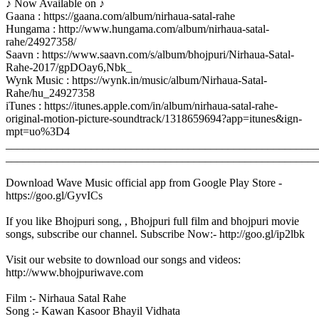
♪ Now Available on ♪
Gaana : https://gaana.com/album/nirhaua-satal-rahe
Hungama : http://www.hungama.com/album/nirhaua-satal-
rahe/24927358/
Saavn : https://www.saavn.com/s/album/bhojpuri/Nirhaua-Satal-
Rahe-2017/gpDOay6,Nbk_
Wynk Music : https://wynk.in/music/album/Nirhaua-Satal-
Rahe/hu_24927358
iTunes : https://itunes.apple.com/in/album/nirhaua-satal-rahe-
original-motion-picture-soundtrack/1318659694?app=itunes&ign-
mpt=uo%3D4
_______________________________________________________
_______________________________________________________
Download Wave Music official app from Google Play Store -
https://goo.gl/GyvICs
If you like Bhojpuri song, , Bhojpuri full film and bhojpuri movie
songs, subscribe our channel. Subscribe Now:- http://goo.gl/ip2lbk
Visit our website to download our songs and videos:
http://www.bhojpuriwave.com
Film :- Nirhaua Satal Rahe
Song :- Kawan Kasoor Bhayil Vidhata