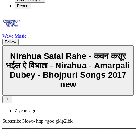
Report
Wave Music
Follow
Nirahua Satal Rahe - कवन कसूर
भईल ऐ विधाता - Nirahua - Amarpali
Dubey - Bhojpuri Songs 2017
new
7 years ago
Subscribe Now:- http://goo.gl/ip2lbk
_______________________________________________________
_______________________________________________________