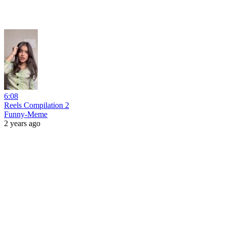
6:08
Reels Compilation 2
Funny-Meme
2 years ago