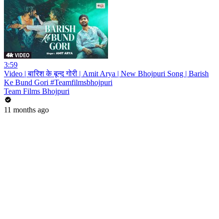
3:59
Video | बारिश के बून्द गोरी | Amit Arya | New Bhojpuri Song | Barish
Ke Bund Gori #Teamfilmsbhojpuri
Team Films Bhojpuri
11 months ago