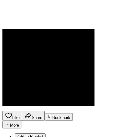
Like
Share
Bookmark
More
Add to Playlist