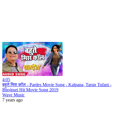
4:05
बहुते मिस कॉल - Pardes Movie Song - Kalpana, Tarun Tufani -
Bhojpuri Hit Movie Song 2019
Wave Music
7 years ago