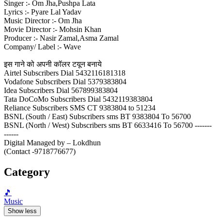
Singer :- Om Jha,Pushpa Lata
Lyrics :- Pyare Lal Yadav
Music Director :- Om Jha
Movie Director :- Mohsin Khan
Producer :- Nasir Zamal,Asma Zamal
Company/ Label :- Wave
इस गाने को अपनी कॉलर टयून बनाये
Airtel Subscribers Dial 5432116181318
Vodafone Subscribers Dial 5379383804
Idea Subscribers Dial 567899383804
Tata DoCoMo Subscribers Dial 5432119383804
Reliance Subscribers SMS CT 9383804 to 51234
BSNL (South / East) Subscribers sms BT 9383804 To 56700
BSNL (North / West) Subscribers sms BT 6633416 To 56700 -------
------
Digital Managed by – Lokdhun
(Contact -9718776677)
Category
🎵
Music
Show less