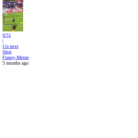
0:51
|
Up next
Shot
Funny-Meme
5 months ago