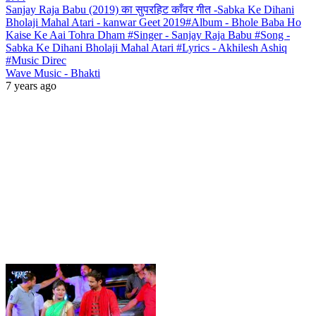
Sanjay Raja Babu (2019) का सुपरहिट काँवर गीत -Sabka Ke Dihani
Bholaji Mahal Atari - kanwar Geet 2019#Album - Bhole Baba Ho
Kaise Ke Aai Tohra Dham #Singer - Sanjay Raja Babu #Song -
Sabka Ke Dihani Bholaji Mahal Atari #Lyrics - Akhilesh Ashiq
#Music Direc
Wave Music - Bhakti
7 years ago