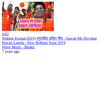
4:02
Shikhar Kumar(2019) सुपरहिट काँवर गीत - Sawan Me Devghar
Pawan Lagela - New Bolbam Song 2019
Wave Music - Bhakti
7 years ago