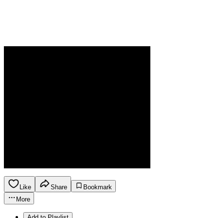
Like
Share
Bookmark
More
Add to Playlist