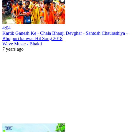
4:04
Kartik Ganesh Ke - Chala Bhauji Devghar - Santosh Chaurashiya -
Bhojpuri kanwar Hit Song 2018
Wave Music - Bhakti
7 years ago