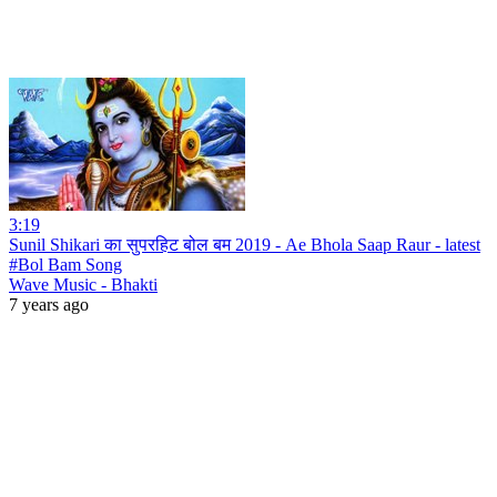
3:19
Sunil Shikari का सुपरहिट बोल बम 2019 - Ae Bhola Saap Raur - latest
#Bol Bam Song
Wave Music - Bhakti
7 years ago