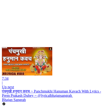
7:34
|
Up next
पंचमुखी हनुमान कवच ~ Panchmukhi Hanuman Kavach With Lyrics -
Prem Prakash Dubey ~ @lyricalbhajansangrah ​
Bhajan Sangrah