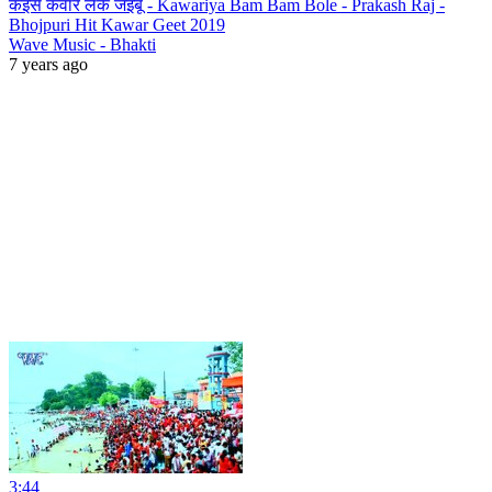
कइसे कवार लेके जइबू - Kawariya Bam Bam Bole - Prakash Raj -
Bhojpuri Hit Kawar Geet 2019
Wave Music - Bhakti
7 years ago
3:44