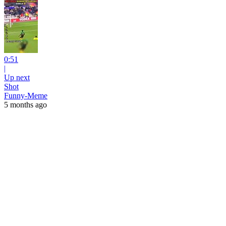
0:51
|
Up next
Shot
Funny-Meme
5 months ago