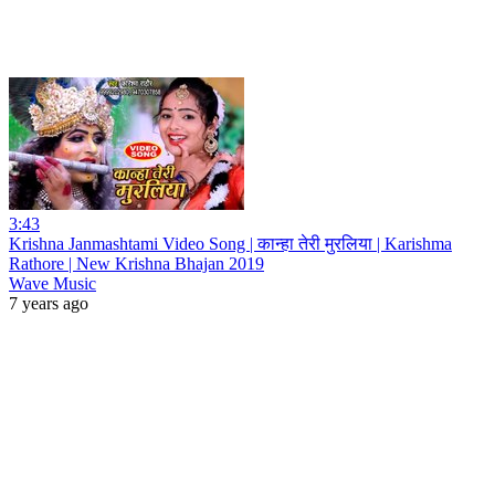
3:43
Krishna Janmashtami Video Song | कान्हा तेरी मुरलिया | Karishma
Rathore | New Krishna Bhajan 2019
Wave Music
7 years ago