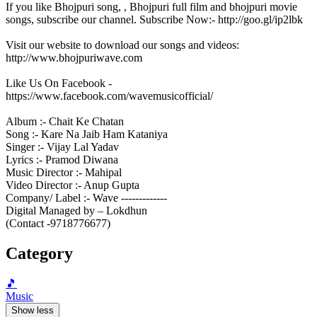
If you like Bhojpuri song, , Bhojpuri full film and bhojpuri movie
songs, subscribe our channel. Subscribe Now:- http://goo.gl/ip2lbk
Visit our website to download our songs and videos:
http://www.bhojpuriwave.com
Like Us On Facebook -
https://www.facebook.com/wavemusicofficial/
Album :- Chait Ke Chatan
Song :- Kare Na Jaib Ham Kataniya
Singer :- Vijay Lal Yadav
Lyrics :- Pramod Diwana
Music Director :- Mahipal
Video Director :- Anup Gupta
Company/ Label :- Wave -------------
Digital Managed by – Lokdhun
(Contact -9718776677)
Category
🎵
Music
Show less