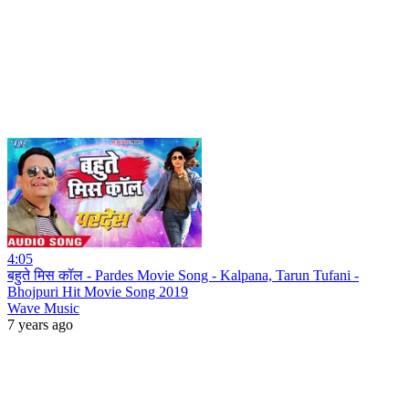
4:05
बहुते मिस कॉल - Pardes Movie Song - Kalpana, Tarun Tufani -
Bhojpuri Hit Movie Song 2019
Wave Music
7 years ago