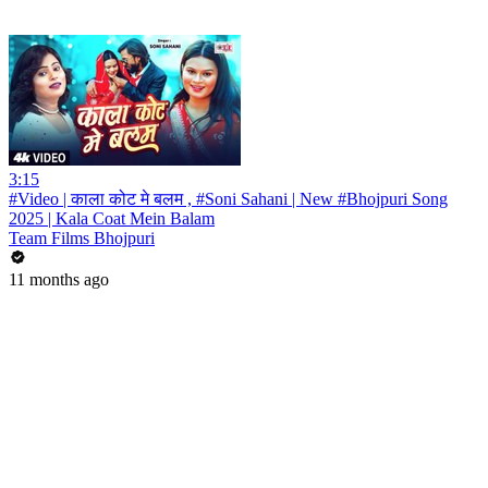
3:15
#Video | काला कोट मे बलम , #Soni Sahani | New #Bhojpuri Song
2025 | Kala Coat Mein Balam
Team Films Bhojpuri
11 months ago