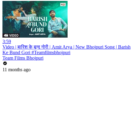
3:59
Video | बारिश के बून्द गोरी | Amit Arya | New Bhojpuri Song | Barish
Ke Bund Gori #Teamfilmsbhojpuri
Team Films Bhojpuri
11 months ago