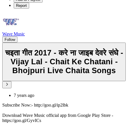
Report
Wave Music
Follow
चइता गीत 2017 - करे ना जाइब देवरे संघे -
Vijay Lal - Chait Ke Chatani -
Bhojpuri Live Chaita Songs
7 years ago
Subscribe Now:- http://goo.gl/ip2lbk
Download Wave Music official app from Google Play Store -
https://goo.gl/GyvICs