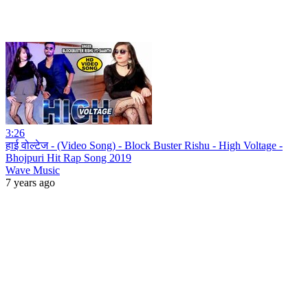
3:26
हाई वोल्टेज - (Video Song) - Block Buster Rishu - High Voltage -
Bhojpuri Hit Rap Song 2019
Wave Music
7 years ago