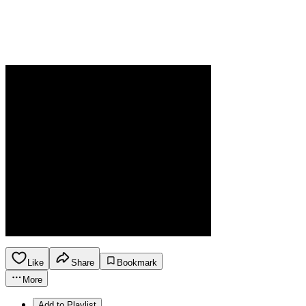
Like
Share
Bookmark
More
Add to Playlist