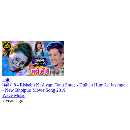
2:40
घड़ी में 8 - Rishabh Kashyap, Tanu Shree - Dulhan Hum Le Jayenge
- New Bhojpuri Movie Song 2019
Wave Music
7 years ago