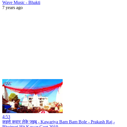
Wave Music - Bhakti
7 years ago
4:53
कइसे कवार लेके जइबू - Kawariya Bam Bam Bole - Prakash Raj -
Bhojpuri Hit Kawar Geet 2019