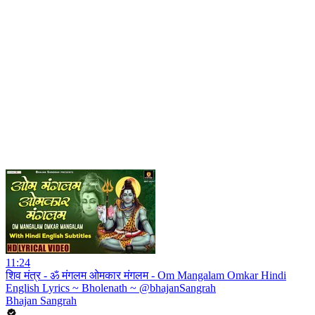
11:24
शिव मंत्र - ॐ मंगलम ओमकार मंगलम - Om Mangalam Omkar Hindi
English Lyrics ~ Bholenath ~ @bhajanSangrah
Bhajan Sangrah