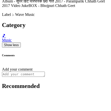
Album - सुपर हिट पारंपरिक छठ गीत 2017 - Paramparik Chhath Geet
2017 Video JukeBOX - Bhojpuri Chhath Geet
Label :- Wave Music
Category
🎵
Music
Show less
Comments
Add your comment
Recommended