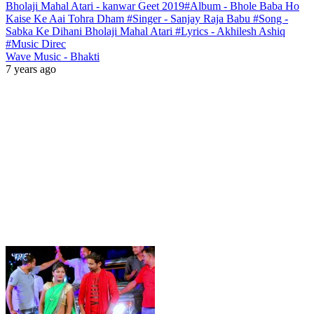
Bholaji Mahal Atari - kanwar Geet 2019#Album - Bhole Baba Ho
Kaise Ke Aai Tohra Dham #Singer - Sanjay Raja Babu #Song -
Sabka Ke Dihani Bholaji Mahal Atari #Lyrics - Akhilesh Ashiq
#Music Direc
Wave Music - Bhakti
7 years ago