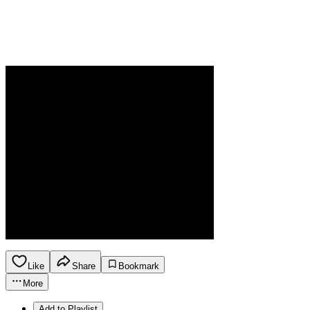
Like
Share
Bookmark
More
Add to Playlist