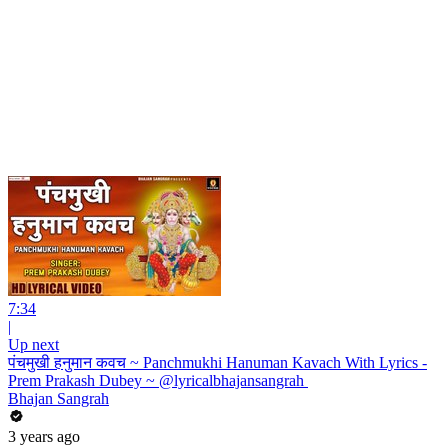
7:34
|
Up next
पंचमुखी हनुमान कवच ~ Panchmukhi Hanuman Kavach With Lyrics -
Prem Prakash Dubey ~ @lyricalbhajansangrah ​
Bhajan Sangrah
3 years ago